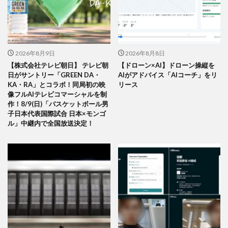
2026年8月9日
2026年8月8日
【株式会社テレビ朝日】 テレビ朝
【ドローン×AI】ドローン操縦を
日がサントリー「GREEN DA・
AIがアドバイス「AIコーチ」をリ
KA・RA」とコラボ！同局初の映
リース
像フルAIテレビコマーシャルを制
作！8/9(日)「バスケットボール男
子日本代表国際試合 日本×モンゴ
ル」中継内で全国放送決定！