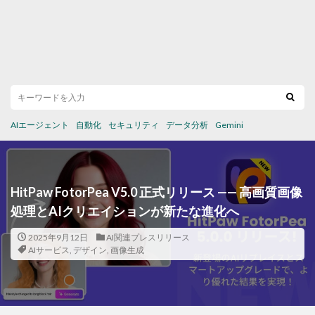
AIエージェント
自動化
セキュリティ
データ分析
Gemini
HitPaw FotorPea V5.0 正式リリース —— 高画質画像
処理とAIクリエイションが新たな進化へ
2025年9月12日
AI関連プレスリリース
AIサービス
,
デザイン
,
画像生成