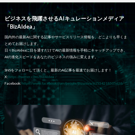
ビジネスを飛躍させるAIキュレーションメディア
「BizAIdea」
国内外の最新AIに関する記事やサービスリリース情報を、どこよりも早くま
とめてお届けします。
日々BizAIdeaに目を通すだけでAIの最新情報を手軽にキャッチアップでき、
AIの進化スピードをあなたのビジネスの強みに変えます。
SNSをフォローして頂くと、最新のAI記事を最速でお届けします！
X:
https://twitter.com/BizAIdea
Facebook:
https://www.facebook.com/people/Bizaidea/61554218505638/