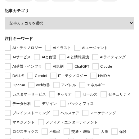
記事カテゴリ
注目キーワード
AI・テクノロジー
AIイラスト
AIエージェント
AIサービス
AIと倫理
AIと情報漏洩
AIライティング
AI基盤・インフラ
AI規制
ChatGPT
Claude
DALL·E
Gemini
IT・テクノロジー
NVIDIA
OpenAI
web制作
アパレル
エネルギー
カスタマーサービス
キャリア
セールス
セキュリティ
データ分析
デザイン
バックオフィス
ブレインストーミング
ヘルスケア
マーケティング
マネジメント
メディア・エンターテイメント
ロジスティクス
不動産
交通・運輸
人事
保険