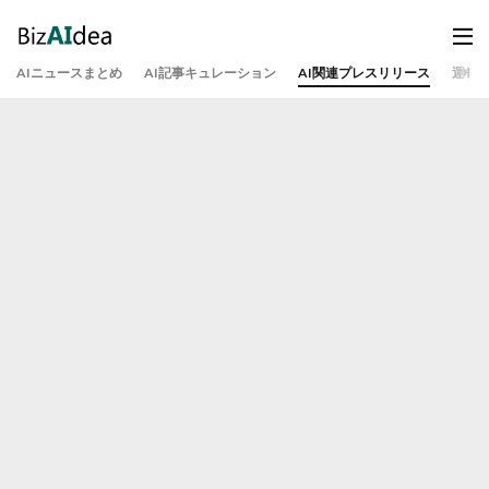
AIニュースまとめ
AI記事キュレーション
AI関連プレスリリース
運営