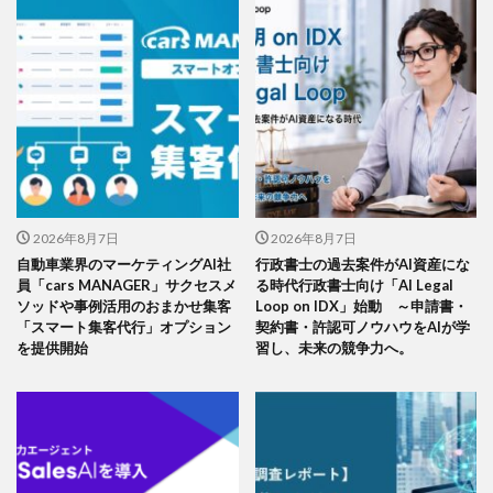
2026年8月7日
2026年8月7日
自動車業界のマーケティングAI社
行政書士の過去案件がAI資産にな
員「cars MANAGER」サクセスメ
る時代行政書士向け「AI Legal
ソッドや事例活用のおまかせ集客
Loop on IDX」始動 ～申請書・
「スマート集客代行」オプション
契約書・許認可ノウハウをAIが学
を提供開始
習し、未来の競争力へ。