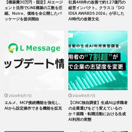
【構築費30万円・固定】AIエージ
社員448件の改善で約1.27億円の
ェント活用でLINE構築の工数を圧
経営インパクト。クラスコ「DO
縮。Notre、価格を全公開したパ
IDEA AWARDS 2026」が示した
ッケージを提供開始
AI時代の改善文化
2026年8月7日
2026年8月7日
エルメ、MCP接続機能を強化し、
【CINC独自調査】生成AIは求職者
AIから設定操作できる機能を拡充
の企業選びをどう変えているの
か？就職・転職活動における生成
AI利用の実態