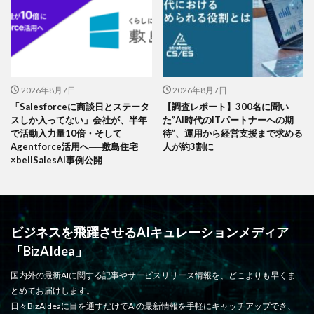
2026年8月7日
2026年8月7日
「Salesforceに商談日とステータ
【調査レポート】300名に聞い
スしか入ってない」会社が、半年
た”AI時代のITパートナーへの期
で活動入力量10倍・そして
待”、運用から経営支援まで求める
Agentforce活用へ──敷島住宅
人が約3割に
×bellSalesAI事例公開
ビジネスを飛躍させるAIキュレーションメディア
「BizAIdea」
国内外の最新AIに関する記事やサービスリリース情報を、どこよりも早くま
とめてお届けします。
日々BizAIdeaに目を通すだけでAIの最新情報を手軽にキャッチアップでき、