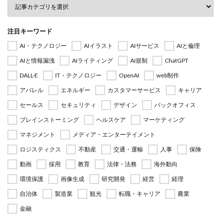
注目キーワード
AI・テクノロジー
AIイラスト
AIサービス
AIと倫理
AIと情報漏洩
AIライティング
AI規制
ChatGPT
DALL·E
IT・テクノロジー
OpenAI
web制作
アパレル
エネルギー
カスタマーサービス
キャリア
セールス
セキュリティ
デザイン
バックオフィス
ブレインストーミング
ヘルスケア
マーケティング
マネジメント
メディア・エンターテイメント
ロジスティクス
不動産
交通・運輸
人事
保険
動画
採用
教育
法律・法務
海外動向
環境保護
画像生成
研究開発
経営
経理
自治体
製造業
観光
転職・キャリア
農業
金融