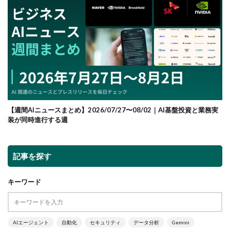
【週間AIニュースまとめ】2026/07/27〜08/02｜AI基盤投資と業務実
装が同時進行する週
記事を探す
キーワード
AIエージェント
自動化
セキュリティ
データ分析
Gemini