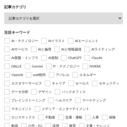
記事カテゴリ
注目キーワード
AI・テクノロジー
AIイラスト
AIエージェント
AIサービス
AIと倫理
AIと情報漏洩
AIライティング
AI基盤・インフラ
AI規制
ChatGPT
Claude
DALL·E
Gemini
IT・テクノロジー
NVIDIA
OpenAI
web制作
アパレル
エネルギー
カスタマーサービス
キャリア
セールス
セキュリティ
データ分析
デザイン
バックオフィス
ブレインストーミング
ヘルスケア
マーケティング
マネジメント
メディア・エンターテイメント
ロジスティクス
不動産
交通・運輸
人事
保険
動画
小売・EC
採用
教育
文書・ナレッジ