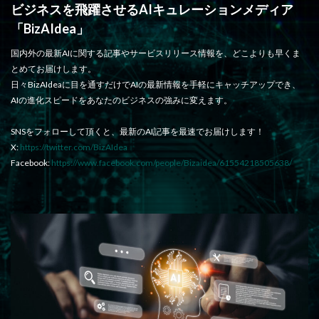
ビジネスを飛躍させるAIキュレーションメディア
「BizAIdea」
国内外の最新AIに関する記事やサービスリリース情報を、どこよりも早くま
とめてお届けします。
日々BizAIdeaに目を通すだけでAIの最新情報を手軽にキャッチアップでき、
AIの進化スピードをあなたのビジネスの強みに変えます。
SNSをフォローして頂くと、最新のAI記事を最速でお届けします！
X:
https://twitter.com/BizAIdea
Facebook:
https://www.facebook.com/people/Bizaidea/61554218505638/