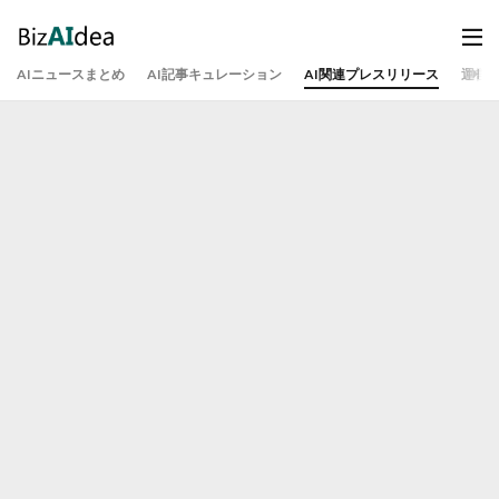
AIニュースまとめ
AI記事キュレーション
AI関連プレスリリース
運営