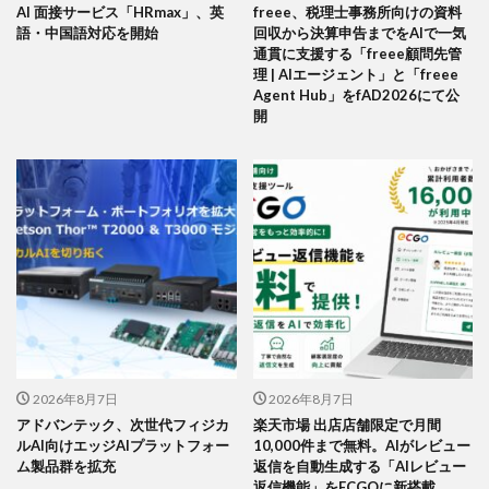
AI 面接サービス「HRmax」、英
freee、税理士事務所向けの資料
語・中国語対応を開始
回収から決算申告までをAIで一気
通貫に支援する「freee顧問先管
理 | AIエージェント」と「freee
Agent Hub」をfAD2026にて公
開
2026年8月7日
2026年8月7日
アドバンテック、次世代フィジカ
楽天市場 出店店舗限定で月間
ルAI向けエッジAIプラットフォー
10,000件まで無料。AIがレビュー
ム製品群を拡充
返信を自動生成する「AIレビュー
返信機能」をECGOに新搭載