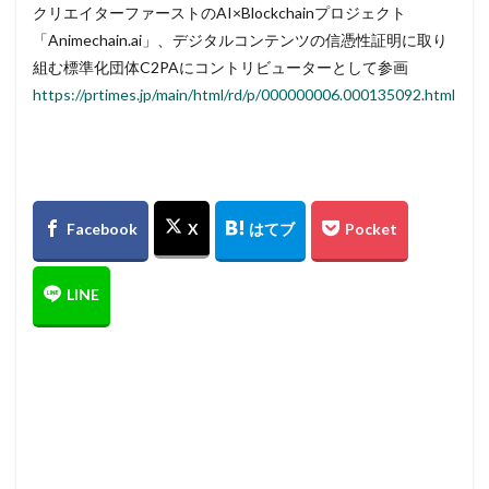
クリエイターファーストのAI×Blockchainプロジェクト
「Animechain.ai」、デジタルコンテンツの信憑性証明に取り
組む標準化団体C2PAにコントリビューターとして参画
https://prtimes.jp/main/html/rd/p/000000006.000135092.html