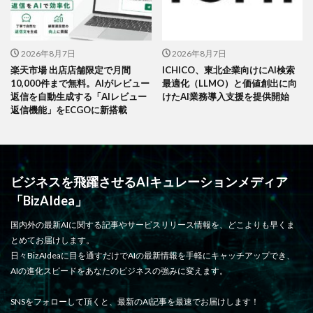
2026年8月7日
2026年8月7日
楽天市場 出店店舗限定で月間
ICHICO、東北企業向けにAI検索
10,000件まで無料。AIがレビュー
最適化（LLMO）と価値創出に向
返信を自動生成する「AIレビュー
けたAI業務導入支援を提供開始
返信機能」をECGOに新搭載
ビジネスを飛躍させるAIキュレーションメディア
「BizAIdea」
国内外の最新AIに関する記事やサービスリリース情報を、どこよりも早くま
とめてお届けします。
日々BizAIdeaに目を通すだけでAIの最新情報を手軽にキャッチアップでき、
AIの進化スピードをあなたのビジネスの強みに変えます。
SNSをフォローして頂くと、最新のAI記事を最速でお届けします！