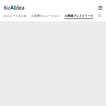
AIニュースまとめ
AI記事キュレーション
AI関連プレスリリース
運営