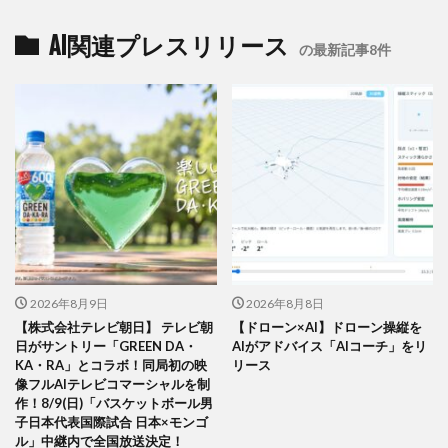
AI関連プレスリリース
の最新記事8件
2026年8月9日
2026年8月8日
【株式会社テレビ朝日】 テレビ朝
【ドローン×AI】ドローン操縦を
日がサントリー「GREEN DA・
AIがアドバイス「AIコーチ」をリ
KA・RA」とコラボ！同局初の映
リース
像フルAIテレビコマーシャルを制
作！8/9(日)「バスケットボール男
子日本代表国際試合 日本×モンゴ
ル」中継内で全国放送決定！