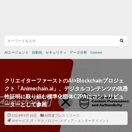
AIエージェント
自動化
セキュリティ
データ分析
Gemini
クリエイターファーストのAI×Blockchainプロジェ
クト「Animechain.ai」、デジタルコンテンツの信憑
性証明に取り組む標準化団体C2PAにコントリビュ
ーターとして参画
2024年9月18日
AI関連プレスリリース
AIサービス
,
IT・テクノロジー
,
メディア・エンターテイメント