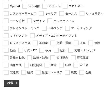
OpenAI
web制作
アパレル
エネルギー
カスタマーサービス
キャリア
セールス
セキュリティ
データ分析
デザイン
バックオフィス
ブレインストーミング
ヘルスケア
マーケティング
マネジメント
メディア・エンターテイメント
ロジスティクス
不動産
交通・運輸
人事
保険
動画
小売・EC
採用
教育
文書・ナレッジ
業務自動化
法律・法務
海外動向
環境保護
画像生成
研究開発
経営
経理
自治体
製造業
観光
転職・キャリア
農業
金融
検索