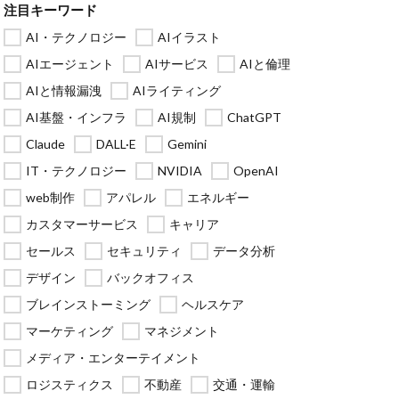
注目キーワード
AI・テクノロジー
AIイラスト
AIエージェント
AIサービス
AIと倫理
AIと情報漏洩
AIライティング
AI基盤・インフラ
AI規制
ChatGPT
Claude
DALL·E
Gemini
IT・テクノロジー
NVIDIA
OpenAI
web制作
アパレル
エネルギー
カスタマーサービス
キャリア
セールス
セキュリティ
データ分析
デザイン
バックオフィス
ブレインストーミング
ヘルスケア
マーケティング
マネジメント
メディア・エンターテイメント
ロジスティクス
不動産
交通・運輸