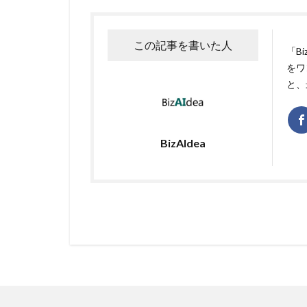
この記事を書いた人
「B
をワ
と、
BizAIdea