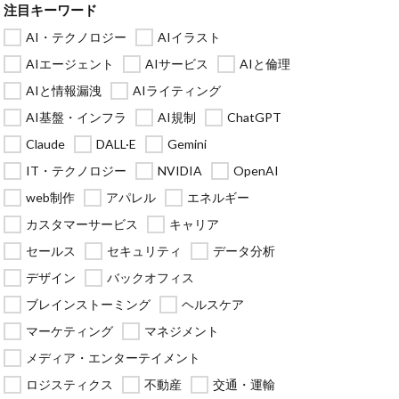
注目キーワード
AI・テクノロジー
AIイラスト
AIエージェント
AIサービス
AIと倫理
AIと情報漏洩
AIライティング
AI基盤・インフラ
AI規制
ChatGPT
Claude
DALL·E
Gemini
IT・テクノロジー
NVIDIA
OpenAI
web制作
アパレル
エネルギー
カスタマーサービス
キャリア
セールス
セキュリティ
データ分析
デザイン
バックオフィス
ブレインストーミング
ヘルスケア
マーケティング
マネジメント
メディア・エンターテイメント
ロジスティクス
不動産
交通・運輸