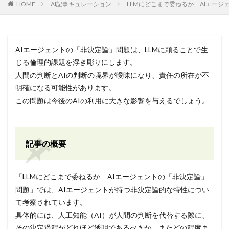
HOME
AI記事キュレーション
LLMにどこまで委ねるか AIエー
AIエージェントの「非決定論」問題は、LLMに頼ることで生
じる倫理的課題を浮き彫りにします。
人間の判断とAIの判断の境界が曖昧になり、責任の所在が不
明確になる可能性があります。
この問題は今後のAIの利用に大きな影響を与えるでしょう。
記事の概要
「LLMにどこまで委ねるか AIエージェントの「非決定論」
問題」では、AIエージェントが持つ非決定論的な特性につい
て考察されています。
具体的には、人工知能（AI）が人間の判断を代替する際に、
その決定過程がどれほど透明であるべきか、またどの程度ま