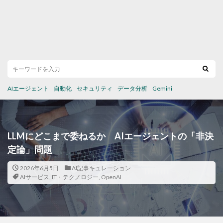
AIエージェント
自動化
セキュリティ
データ分析
Gemini
LLMにどこまで委ねるか AIエージェントの「非決
定論」問題
2026年6月5日
AI記事キュレーション
AIサービス
,
IT・テクノロジー
,
OpenAI