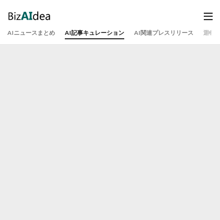
AIニュースまとめ
AI記事キュレーション
AI関連プレスリリース
運営