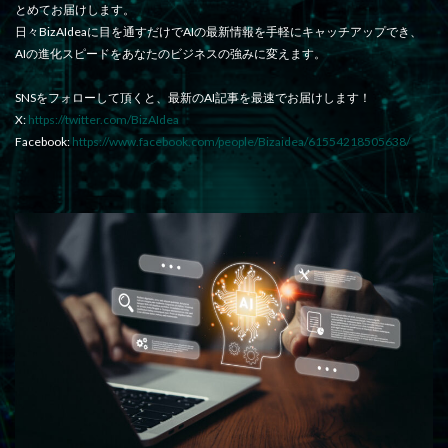
とめてお届けします。
日々BizAIdeaに目を通すだけでAIの最新情報を手軽にキャッチアップでき、
AIの進化スピードをあなたのビジネスの強みに変えます。
SNSをフォローして頂くと、最新のAI記事を最速でお届けします！
X:
https://twitter.com/BizAIdea
Facebook:
https://www.facebook.com/people/Bizaidea/61554218505638/