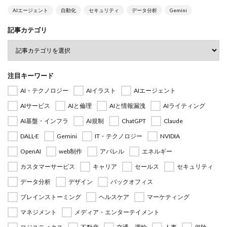
AIエージェント
自動化
セキュリティ
データ分析
Gemini
記事カテゴリ
注目キーワード
AI・テクノロジー
AIイラスト
AIエージェント
AIサービス
AIと倫理
AIと情報漏洩
AIライティング
AI基盤・インフラ
AI規制
ChatGPT
Claude
DALL·E
Gemini
IT・テクノロジー
NVIDIA
OpenAI
web制作
アパレル
エネルギー
カスタマーサービス
キャリア
セールス
セキュリティ
データ分析
デザイン
バックオフィス
ブレインストーミング
ヘルスケア
マーケティング
マネジメント
メディア・エンターテイメント