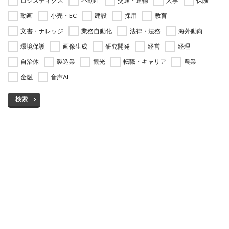
ロジスティクス
不動産
交通・運輸
人事
保険
動画
小売・EC
建設
採用
教育
文書・ナレッジ
業務自動化
法律・法務
海外動向
環境保護
画像生成
研究開発
経営
経理
自治体
製造業
観光
転職・キャリア
農業
金融
音声AI
検索