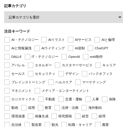
記事カテゴリ
注目キーワード
AI・テクノロジー
AIイラスト
AIサービス
AIと倫理
AIと情報漏洩
AIライティング
AI規制
ChatGPT
DALL·E
IT・テクノロジー
OpenAI
web制作
アパレル
エネルギー
カスタマーサービス
キャリア
セールス
セキュリティ
デザイン
バックオフィス
ブレインストーミング
ヘルスケア
マーケティング
マネジメント
メディア・エンターテイメント
ロジスティクス
不動産
交通・運輸
人事
保険
動画
採用
教育
法律・法務
海外動向
環境保護
画像生成
研究開発
経営
経理
自治体
製造業
観光
転職・キャリア
農業