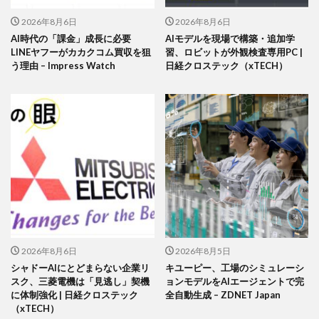
2026年8月6日
2026年8月6日
AI時代の「課金」成長に必要
AIモデルを現場で構築・追加学
LINEヤフーがカカクコム買収を狙
習、ロビットが外観検査専用PC |
う理由 – Impress Watch
日経クロステック（xTECH）
2026年8月6日
2026年8月5日
シャドーAIにとどまらない企業リ
キユーピー、工場のシミュレーシ
スク、三菱電機は「見逃し」契機
ョンモデルをAIエージェントで完
に体制強化 | 日経クロステック
全自動生成 – ZDNET Japan
（xTECH）