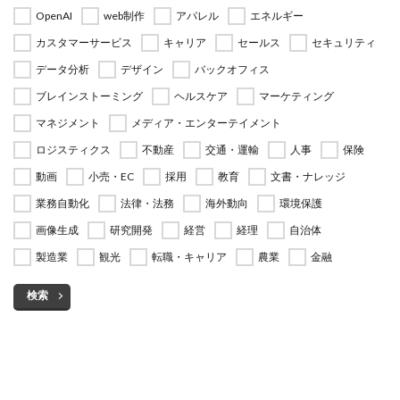
OpenAI
web制作
アパレル
エネルギー
カスタマーサービス
キャリア
セールス
セキュリティ
データ分析
デザイン
バックオフィス
ブレインストーミング
ヘルスケア
マーケティング
マネジメント
メディア・エンターテイメント
ロジスティクス
不動産
交通・運輸
人事
保険
動画
小売・EC
採用
教育
文書・ナレッジ
業務自動化
法律・法務
海外動向
環境保護
画像生成
研究開発
経営
経理
自治体
製造業
観光
転職・キャリア
農業
金融
検索