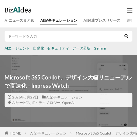
AIニュースまとめ
AI記事キュレーション
AI関連プレスリリース
運営
AIエージェント
自動化
セキュリティ
データ分析
Gemini
Microsoft 365 Copilot、デザイン大幅リニューアル
で高速化 – Impress Watch
2026年5月29日
AI記事キュレーション
AIサービス
,
IT・テクノロジー
,
OpenAI
HOME
AI記事キュレーション
Microsoft 365 Copilot、デザイン