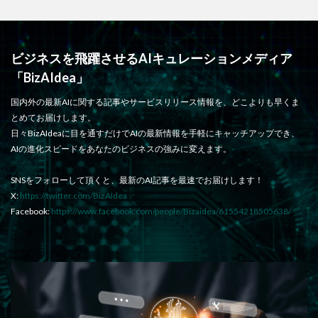
ビジネスを飛躍させるAIキュレーションメディア
「BizAIdea」
国内外の最新AIに関する記事やサービスリリース情報を、どこよりも早くま
とめてお届けします。
日々BizAIdeaに目を通すだけでAIの最新情報を手軽にキャッチアップでき、
AIの進化スピードをあなたのビジネスの強みに変えます。
SNSをフォローして頂くと、最新のAI記事を最速でお届けします！
X:
https://twitter.com/BizAIdea
Facebook:
https://www.facebook.com/people/Bizaidea/61554218505638/