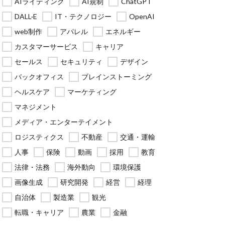
AIライティング
AI規制
ChatGPT
DALL·E
IT・テクノロジー
OpenAI
web制作
アパレル
エネルギー
カスタマーサービス
キャリア
セールス
セキュリティ
デザイン
バックオフィス
ブレインストーミング
ヘルスケア
マーケティング
マネジメント
メディア・エンターテイメント
ロジスティクス
不動産
交通・運輸
人事
保険
動画
採用
教育
法律・法務
海外動向
環境保護
画像生成
研究開発
経営
経理
自治体
製造業
観光
転職・キャリア
農業
金融