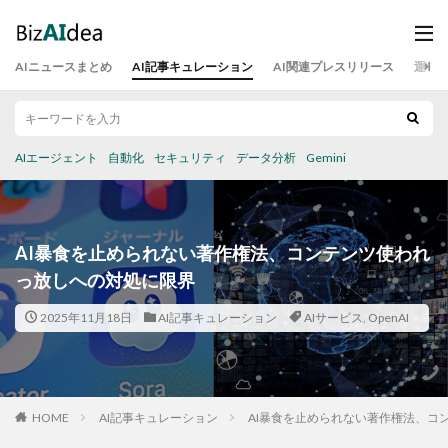
AIニュースまとめ
AI記事キュレーション
AI関連プレスリリース
運営
AIエージェント
自動化
セキュリティ
データ分析
Gemini
AI暴食を止められない著作権法、コンテンツ使われ
っ放しへの対処に限界
2025年11月18日
AI記事キュレーション
AIサービス
,
OpenAI
HOME
AI記事キュレーション
AI暴食を止められない著作権法、コ