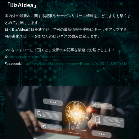
「BizAIdea」
国内外の最新AIに関する記事やサービスリリース情報を、どこよりも早くま
とめてお届けします。
日々BizAIdeaに目を通すだけでAIの最新情報を手軽にキャッチアップでき、
AIの進化スピードをあなたのビジネスの強みに変えます。
SNSをフォローして頂くと、最新のAI記事を最速でお届けします！
X:
https://twitter.com/BizAIdea
Facebook:
https://www.facebook.com/people/Bizaidea/61554218505638/