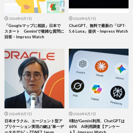
2026年8月7日
2026年8月7日
「Googleマップに相談」日本で
ChatGPT、無料で最新の「GPT-
スタート Geminiで複雑な質問に
5.6 Luna」提供 – Impress Watch
回答 – Impress Watch
2026年8月7日
2026年8月7日
日本オラクル、エージェント型ア
8割がGemini利用、ChatGPTは
プリケーション実現の鍵は“単一デ
68% AI利用調査【アンケー
ータモデル” – ZDNET Japan
ト】-Impress Watch