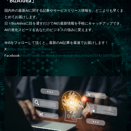
「BizAIdea」
国内外の最新AIに関する記事やサービスリリース情報を、どこよりも早くま
とめてお届けします。
日々BizAIdeaに目を通すだけでAIの最新情報を手軽にキャッチアップでき、
AIの進化スピードをあなたのビジネスの強みに変えます。
SNSをフォローして頂くと、最新のAI記事を最速でお届けします！
X:
https://twitter.com/BizAIdea
Facebook:
https://www.facebook.com/people/Bizaidea/61554218505638/