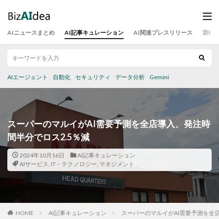
AIニュースまとめ
AI記事キュレーション
AI関連プレスリリース
運営
AIエージェント
自動化
セキュリティ
データ分析
Gemini
スーパーのマルイがAI需要予測を全店導入、発注時
間半分でロス2.5％減
2024年10月16日
AI記事キュレーション
AIサービス
,
IT・テクノロジー
,
マネジメント
HOME
AI記事キュレーション
スーパーのマルイがAI需要予測を全店