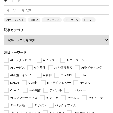
AIエージェント
自動化
セキュリティ
データ分析
Gemini
記事カテゴリ
注目キーワード
AI・テクノロジー
AIイラスト
AIエージェント
AIサービス
AIと倫理
AIと情報漏洩
AIライティング
AI基盤・インフラ
AI規制
ChatGPT
Claude
DALL·E
Gemini
IT・テクノロジー
NVIDIA
OpenAI
web制作
アパレル
エネルギー
カスタマーサービス
キャリア
セールス
セキュリティ
データ分析
デザイン
バックオフィス
ブレインストーミング
ヘルスケア
マーケティング