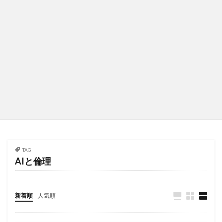
TAG
AIと倫理
新着順
人気順