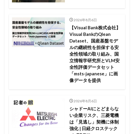
2026年8月6日
【Visual Bank株式会社】
Visual BankのQlean
Dataset、国産基盤モデ
ルの継続性を担保する安
全性領域の取り組み、国
立情報学研究所とVLM安
全性評価データセット
「msts-japanese」に画
像データを提供
2026年8月6日
シャドーAIにとどまらな
い企業リスク、三菱電機
は「見逃し」契機に体制
強化 | 日経クロステック