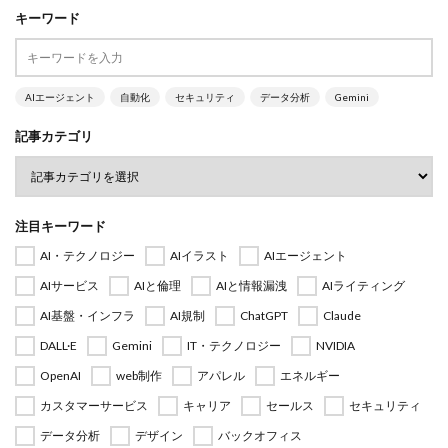
キーワード
AIエージェント
自動化
セキュリティ
データ分析
Gemini
記事カテゴリ
注目キーワード
AI・テクノロジー
AIイラスト
AIエージェント
AIサービス
AIと倫理
AIと情報漏洩
AIライティング
AI基盤・インフラ
AI規制
ChatGPT
Claude
DALL·E
Gemini
IT・テクノロジー
NVIDIA
OpenAI
web制作
アパレル
エネルギー
カスタマーサービス
キャリア
セールス
セキュリティ
データ分析
デザイン
バックオフィス