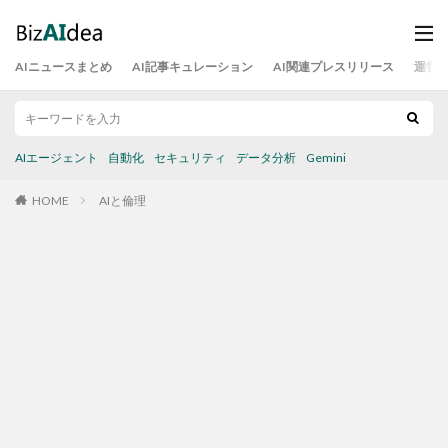
AIニュースまとめ
AI記事キュレーション
AI関連プレスリリース
運営
AIエージェント
自動化
セキュリティ
データ分析
Gemini
HOME
AIと倫理