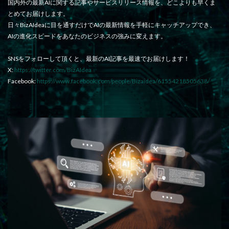
国内外の最新AIに関する記事やサービスリリース情報を、どこよりも早くま
とめてお届けします。
日々BizAIdeaに目を通すだけでAIの最新情報を手軽にキャッチアップでき、
AIの進化スピードをあなたのビジネスの強みに変えます。
SNSをフォローして頂くと、最新のAI記事を最速でお届けします！
X:
https://twitter.com/BizAIdea
Facebook:
https://www.facebook.com/people/Bizaidea/61554218505638/