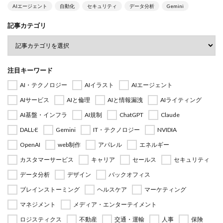
AIエージェント
自動化
セキュリティ
データ分析
Gemini
記事カテゴリ
注目キーワード
AI・テクノロジー
AIイラスト
AIエージェント
AIサービス
AIと倫理
AIと情報漏洩
AIライティング
AI基盤・インフラ
AI規制
ChatGPT
Claude
DALL·E
Gemini
IT・テクノロジー
NVIDIA
OpenAI
web制作
アパレル
エネルギー
カスタマーサービス
キャリア
セールス
セキュリティ
データ分析
デザイン
バックオフィス
ブレインストーミング
ヘルスケア
マーケティング
マネジメント
メディア・エンターテイメント
ロジスティクス
不動産
交通・運輸
人事
保険