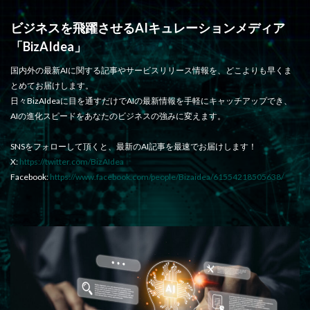
ビジネスを飛躍させるAIキュレーションメディア
「BizAIdea」
国内外の最新AIに関する記事やサービスリリース情報を、どこよりも早くま
とめてお届けします。
日々BizAIdeaに目を通すだけでAIの最新情報を手軽にキャッチアップでき、
AIの進化スピードをあなたのビジネスの強みに変えます。
SNSをフォローして頂くと、最新のAI記事を最速でお届けします！
X:
https://twitter.com/BizAIdea
Facebook:
https://www.facebook.com/people/Bizaidea/61554218505638/