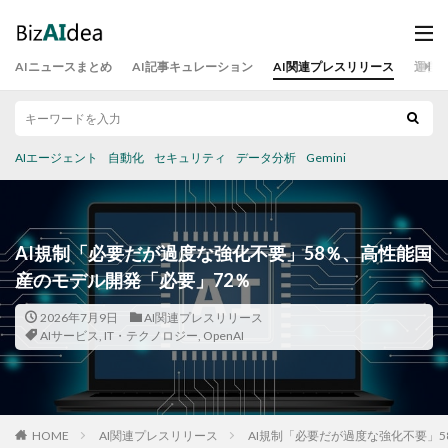
AIニュースまとめ
AI記事キュレーション
AI関連プレスリリース
運営
AIエージェント
自動化
セキュリティ
データ分析
Gemini
AI規制「必要だが過度な強化不要」58％、高性能国
産のモデル開発「必要」72％
2026年7月9日
AI関連プレスリリース
AIサービス
,
IT・テクノロジー
,
OpenAI
HOME
AI関連プレスリリース
AI規制「必要だが過度な強化不要」