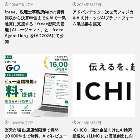
2026年8月7日
2026年8月7日
freee、税理士事務所向けの資料
アドバンテック、次世代フィジカ
回収から決算申告までをAIで一気
ルAI向けエッジAIプラットフォー
通貫に支援する「freee顧問先管
ム製品群を拡充
理 | AIエージェント」と「freee
Agent Hub」をfAD2026にて公
開
2026年8月7日
2026年8月7日
楽天市場 出店店舗限定で月間
ICHICO、東北企業向けにAI検索
10,000件まで無料。AIがレビュー
最適化（LLMO）と価値創出に向