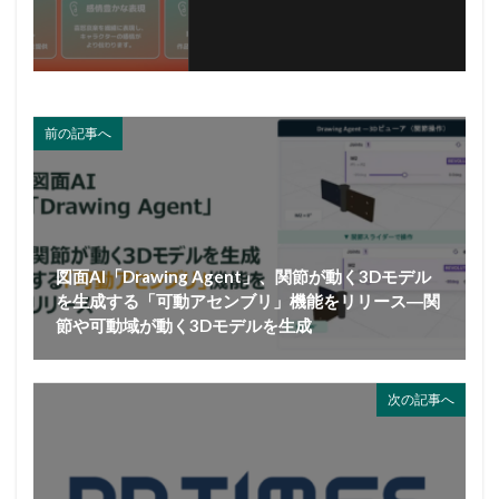
前の記事へ
図面AI「Drawing Agent」、関節が動く3Dモデル
を生成する「可動アセンブリ」機能をリリース―関
節や可動域が動く3Dモデルを生成
次の記事へ