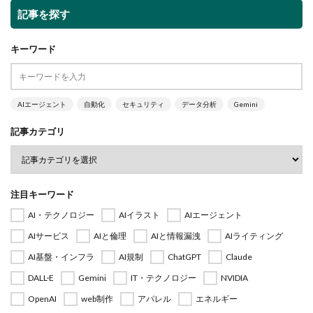
記事を探す
キーワード
AIエージェント
自動化
セキュリティ
データ分析
Gemini
記事カテゴリ
注目キーワード
AI・テクノロジー
AIイラスト
AIエージェント
AIサービス
AIと倫理
AIと情報漏洩
AIライティング
AI基盤・インフラ
AI規制
ChatGPT
Claude
DALL·E
Gemini
IT・テクノロジー
NVIDIA
OpenAI
web制作
アパレル
エネルギー