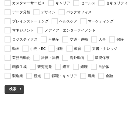
カスタマーサービス
キャリア
セールス
セキュリティ
データ分析
デザイン
バックオフィス
ブレインストーミング
ヘルスケア
マーケティング
マネジメント
メディア・エンターテイメント
ロジスティクス
不動産
交通・運輸
人事
保険
動画
小売・EC
採用
教育
文書・ナレッジ
業務自動化
法律・法務
海外動向
環境保護
画像生成
研究開発
経営
経理
自治体
製造業
観光
転職・キャリア
農業
金融
検索