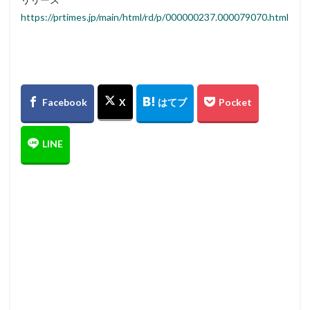
https://prtimes.jp/main/html/rd/p/000000237.000079070.html