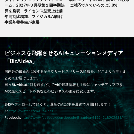
ーム、2027年３月期第１四半期決
に対応できているのは5.8%
算を発表 ライセンス型売上は前
年同期比増加、フィジカルAI向け
事業基盤整備が進展
ビジネスを飛躍させるAIキュレーションメディア
「BizAIdea」
国内外の最新AIに関する記事やサービスリリース情報を、どこよりも早くま
とめてお届けします。
日々BizAIdeaに目を通すだけでAIの最新情報を手軽にキャッチアップでき、
AIの進化スピードをあなたのビジネスの強みに変えます。
SNSをフォローして頂くと、最新のAI記事を最速でお届けします！
X:
https://twitter.com/BizAIdea
Facebook:
https://www.facebook.com/people/Bizaidea/61554218505638/