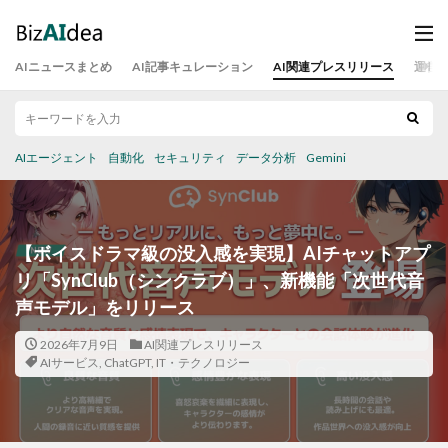
AIニュースまとめ
AI記事キュレーション
AI関連プレスリリース
運営
AIエージェント
自動化
セキュリティ
データ分析
Gemini
【ボイスドラマ級の没入感を実現】AIチャットアプ
リ「SynClub（シンクラブ）」、新機能「次世代音
声モデル」をリリース
2026年7月9日
AI関連プレスリリース
AIサービス
,
ChatGPT
,
IT・テクノロジー