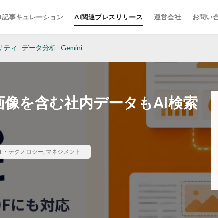
AI記事キュレーション
AI関連プレスリリース
運営会社
お問い
リティ
データ分析
Gemini
ス、画像を含む社内データもAI検索
IT・テクノロジー
,
マネジメント