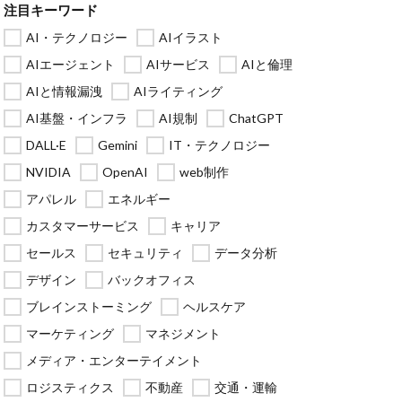
注目キーワード
AI・テクノロジー
AIイラスト
AIエージェント
AIサービス
AIと倫理
AIと情報漏洩
AIライティング
AI基盤・インフラ
AI規制
ChatGPT
DALL·E
Gemini
IT・テクノロジー
NVIDIA
OpenAI
web制作
アパレル
エネルギー
カスタマーサービス
キャリア
セールス
セキュリティ
データ分析
デザイン
バックオフィス
ブレインストーミング
ヘルスケア
マーケティング
マネジメント
メディア・エンターテイメント
ロジスティクス
不動産
交通・運輸