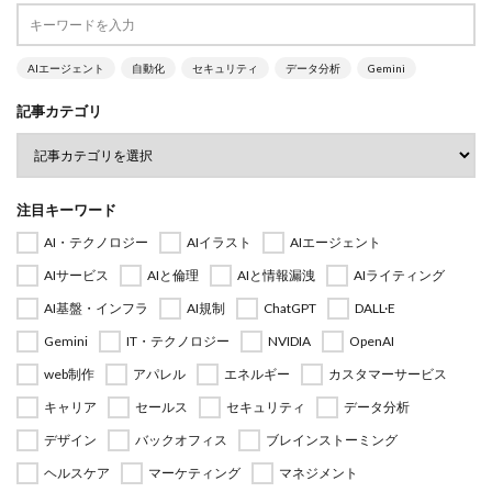
AIエージェント
自動化
セキュリティ
データ分析
Gemini
記事カテゴリ
注目キーワード
AI・テクノロジー
AIイラスト
AIエージェント
AIサービス
AIと倫理
AIと情報漏洩
AIライティング
AI基盤・インフラ
AI規制
ChatGPT
DALL·E
Gemini
IT・テクノロジー
NVIDIA
OpenAI
web制作
アパレル
エネルギー
カスタマーサービス
キャリア
セールス
セキュリティ
データ分析
デザイン
バックオフィス
ブレインストーミング
ヘルスケア
マーケティング
マネジメント