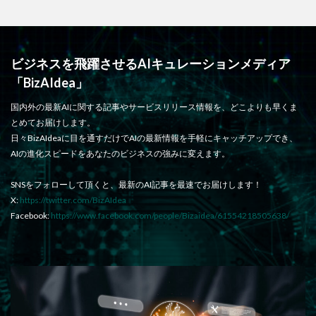
ビジネスを飛躍させるAIキュレーションメディア
「BizAIdea」
国内外の最新AIに関する記事やサービスリリース情報を、どこよりも早くま
とめてお届けします。
日々BizAIdeaに目を通すだけでAIの最新情報を手軽にキャッチアップでき、
AIの進化スピードをあなたのビジネスの強みに変えます。
SNSをフォローして頂くと、最新のAI記事を最速でお届けします！
X:
https://twitter.com/BizAIdea
Facebook:
https://www.facebook.com/people/Bizaidea/61554218505638/