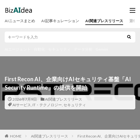
AIニュースまとめ
AI記事キュレーション
AI関連プレスリリース
運営
AIエージェント
自動化
セキュリティ
データ分析
Gemini
First Recon AI、企業向けAIセキュリティ基盤「AI
Security Runtime」の提供を開始
2026年7月9日
AI関連プレスリリース
AIサービス
,
IT・テクノロジー
,
セキュリティ
HOME
AI関連プレスリリース
First Recon AI、企業向けAIセキュリ