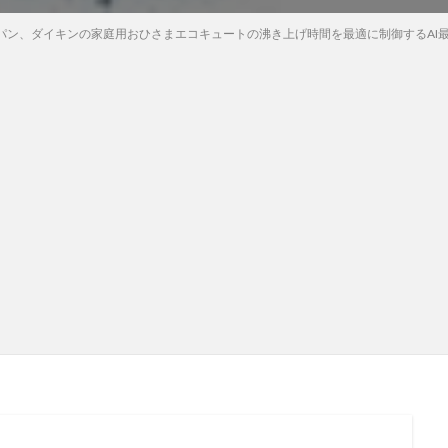
パン、ダイキンの家庭用おひさまエコキュートの沸き上げ時間を最適に制御するAI