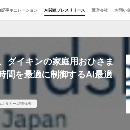
AI記事キュレーション
AI関連プレスリリース
運営会社
お問い
、ダイキンの家庭用おひさま
時間を最適に制御するAI最適
エネルギー
,
環境保護