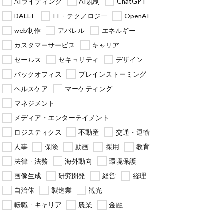
AIライティング
AI規制
ChatGPT
DALL·E
IT・テクノロジー
OpenAI
web制作
アパレル
エネルギー
カスタマーサービス
キャリア
セールス
セキュリティ
デザイン
バックオフィス
ブレインストーミング
ヘルスケア
マーケティング
マネジメント
メディア・エンターテイメント
ロジスティクス
不動産
交通・運輸
人事
保険
動画
採用
教育
法律・法務
海外動向
環境保護
画像生成
研究開発
経営
経理
自治体
製造業
観光
転職・キャリア
農業
金融