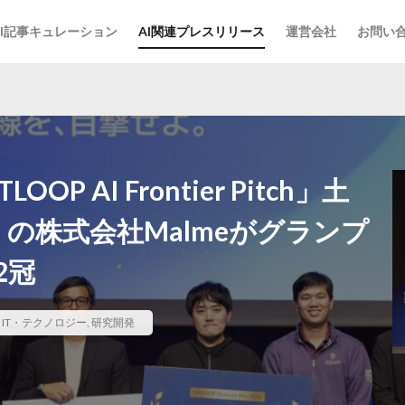
AI記事キュレーション
AI関連プレスリリース
運営会社
お問い
P AI Frontier Pitch」土
nk」の株式会社Malmeがグランプ
2冠
,
IT・テクノロジー
,
研究開発