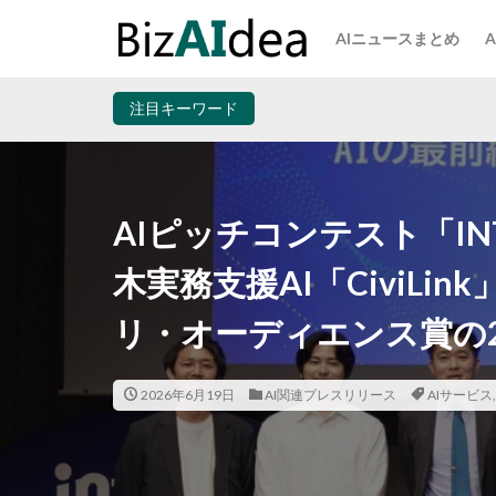
AIニュースまとめ
注目キーワード
AIピッチコンテスト「INTLOO
木実務支援AI「CiviLi
リ・オーディエンス賞の
2026年6月19日
AI関連プレスリリース
AIサービス