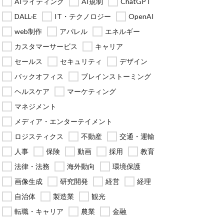
AIライティング
AI規制
ChatGPT
DALL·E
IT・テクノロジー
OpenAI
web制作
アパレル
エネルギー
カスタマーサービス
キャリア
セールス
セキュリティ
デザイン
バックオフィス
ブレインストーミング
ヘルスケア
マーケティング
マネジメント
メディア・エンターテイメント
ロジスティクス
不動産
交通・運輸
人事
保険
動画
採用
教育
法律・法務
海外動向
環境保護
画像生成
研究開発
経営
経理
自治体
製造業
観光
転職・キャリア
農業
金融