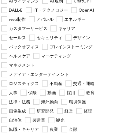
AIライティング
AI規制
ChatGPT
DALL·E
IT・テクノロジー
OpenAI
web制作
アパレル
エネルギー
カスタマーサービス
キャリア
セールス
セキュリティ
デザイン
バックオフィス
ブレインストーミング
ヘルスケア
マーケティング
マネジメント
メディア・エンターテイメント
ロジスティクス
不動産
交通・運輸
人事
保険
動画
採用
教育
法律・法務
海外動向
環境保護
画像生成
研究開発
経営
経理
自治体
製造業
観光
転職・キャリア
農業
金融