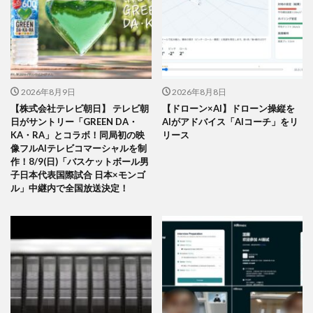
2026年8月9日
2026年8月8日
【株式会社テレビ朝日】 テレビ朝
【ドローン×AI】ドローン操縦を
日がサントリー「GREEN DA・
AIがアドバイス「AIコーチ」をリ
KA・RA」とコラボ！同局初の映
リース
像フルAIテレビコマーシャルを制
作！8/9(日)「バスケットボール男
子日本代表国際試合 日本×モンゴ
ル」中継内で全国放送決定！