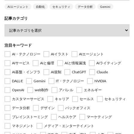
AIエージェント
自動化
セキュリティ
データ分析
Gemini
記事カテゴリ
注目キーワード
AI・テクノロジー
AIイラスト
AIエージェント
AIサービス
AIと倫理
AIと情報漏洩
AIライティング
AI基盤・インフラ
AI規制
ChatGPT
Claude
DALL·E
Gemini
IT・テクノロジー
NVIDIA
OpenAI
web制作
アパレル
エネルギー
カスタマーサービス
キャリア
セールス
セキュリティ
データ分析
デザイン
バックオフィス
ブレインストーミング
ヘルスケア
マーケティング
マネジメント
メディア・エンターテイメント