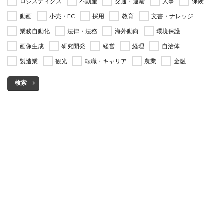
ロジスティクス
不動産
交通・運輸
人事
保険
動画
小売・EC
採用
教育
文書・ナレッジ
業務自動化
法律・法務
海外動向
環境保護
画像生成
研究開発
経営
経理
自治体
製造業
観光
転職・キャリア
農業
金融
検索