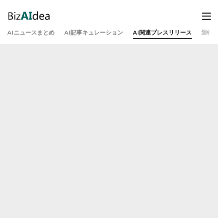
AIニュースまとめ
AI記事キュレーション
AI関連プレスリリース
運営