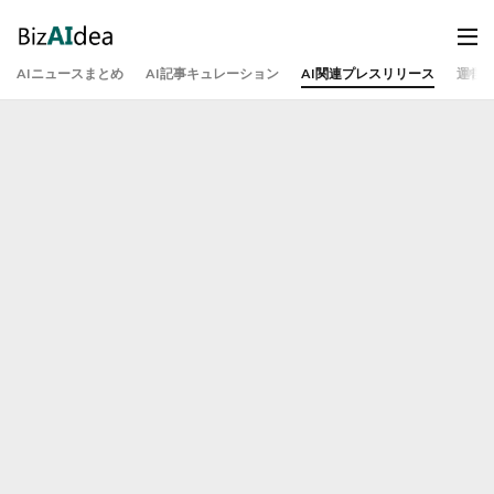
AIニュースまとめ
AI記事キュレーション
AI関連プレスリリース
運営