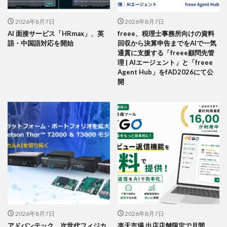
2026年8月7日
2026年8月7日
AI 面接サービス「HRmax」、英
freee、税理士事務所向けの資料
語・中国語対応を開始
回収から決算申告までをAIで一気
通貫に支援する「freee顧問先管
理 | AIエージェント」と「freee
Agent Hub」をfAD2026にて公
開
2026年8月7日
2026年8月7日
アドバンテック、次世代フィジカ
楽天市場 出店店舗限定で月間