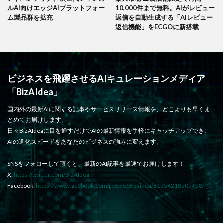
ルAI向けエッジAIプラットフォー
10,000件まで無料。AIがレビュー
ム製品群を拡充
返信を自動生成する「AIレビュー
返信機能」をECGOに新搭載
ビジネスを飛躍させるAIキュレーションメディア
「BizAIdea」
国内外の最新AIに関する記事やサービスリリース情報を、どこよりも早くま
とめてお届けします。
日々BizAIdeaに目を通すだけでAIの最新情報を手軽にキャッチアップでき、
AIの進化スピードをあなたのビジネスの強みに変えます。
SNSをフォローして頂くと、最新のAI記事を最速でお届けします！
X:
https://twitter.com/BizAIdea
Facebook:
https://www.facebook.com/people/Bizaidea/61554218505638/