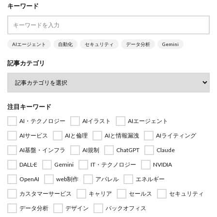
キーワード
AIエージェント
自動化
セキュリティ
データ分析
Gemini
記事カテゴリ
注目キーワード
AI・テクノロジー
AIイラスト
AIエージェント
AIサービス
AIと倫理
AIと情報漏洩
AIライティング
AI基盤・インフラ
AI規制
ChatGPT
Claude
DALL·E
Gemini
IT・テクノロジー
NVIDIA
OpenAI
web制作
アパレル
エネルギー
カスタマーサービス
キャリア
セールス
セキュリティ
データ分析
デザイン
バックオフィス