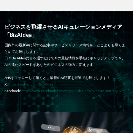
ビジネスを飛躍させるAIキュレーションメディア
「BizAIdea」
国内外の最新AIに関する記事やサービスリリース情報を、どこよりも早くま
とめてお届けします。
日々BizAIdeaに目を通すだけでAIの最新情報を手軽にキャッチアップでき、
AIの進化スピードをあなたのビジネスの強みに変えます。
SNSをフォローして頂くと、最新のAI記事を最速でお届けします！
X:
https://twitter.com/BizAIdea
Facebook:
https://www.facebook.com/people/Bizaidea/61554218505638/