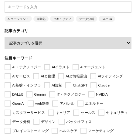
AIエージェント
自動化
セキュリティ
データ分析
Gemini
記事カテゴリ
注目キーワード
AI・テクノロジー
AIイラスト
AIエージェント
AIサービス
AIと倫理
AIと情報漏洩
AIライティング
AI基盤・インフラ
AI規制
ChatGPT
Claude
DALL·E
Gemini
IT・テクノロジー
NVIDIA
OpenAI
web制作
アパレル
エネルギー
カスタマーサービス
キャリア
セールス
セキュリティ
データ分析
デザイン
バックオフィス
ブレインストーミング
ヘルスケア
マーケティング