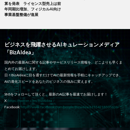
算を発表 ライセンス型売上は前
年同期比増加、フィジカルAI向け
事業基盤整備が進展
ビジネスを飛躍させるAIキュレーションメディア
「BizAIdea」
国内外の最新AIに関する記事やサービスリリース情報を、どこよりも早くま
とめてお届けします。
日々BizAIdeaに目を通すだけでAIの最新情報を手軽にキャッチアップでき、
AIの進化スピードをあなたのビジネスの強みに変えます。
SNSをフォローして頂くと、最新のAI記事を最速でお届けします！
X:
https://twitter.com/BizAIdea
Facebook:
https://www.facebook.com/people/Bizaidea/61554218505638/