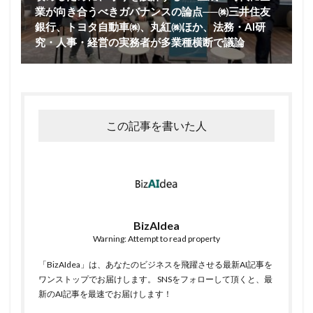
業が向き合うべきガバナンスの論点──㈱三井住友
銀行、トヨタ自動車㈱、丸紅㈱ほか、法務・AI研
究・人事・経営の実務者が多業種横断で議論
この記事を書いた人
BizAIdea
Warning: Attempt to read property
「BizAIdea」は、あなたのビジネスを飛躍させる最新AI記事を
ワンストップでお届けします。 SNSをフォローして頂くと、最
新のAI記事を最速でお届けします！