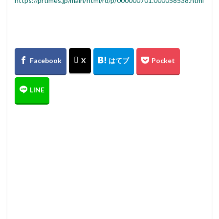
https://prtimes.jp/main/html/rd/p/000000701.000058538.html