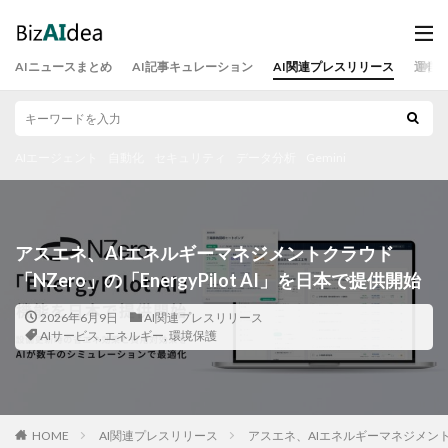
AIニュースまとめ
AI記事キュレーション
AI関連プレスリリース
運営
AIエージェント
自動化
セキュリティ
データ分析
Gemini
アスエネ、AIエネルギーマネジメントクラウド
「NZero」の「EnergyPilot AI」を日本で提供開始
2026年6月9日
AI関連プレスリリース
AIサービス
,
エネルギー
,
環境保護
HOME
AI関連プレスリリース
アスエネ、AIエネルギーマネジメントクラ