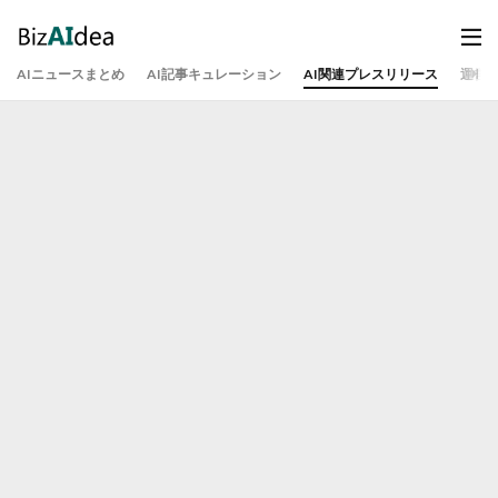
AIニュースまとめ
AI記事キュレーション
AI関連プレスリリース
運営