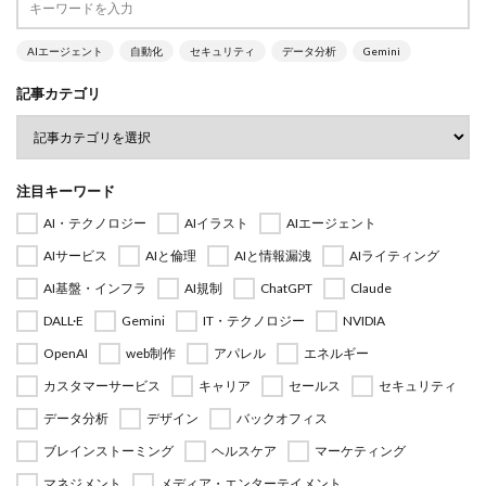
AIエージェント
自動化
セキュリティ
データ分析
Gemini
記事カテゴリ
注目キーワード
AI・テクノロジー
AIイラスト
AIエージェント
AIサービス
AIと倫理
AIと情報漏洩
AIライティング
AI基盤・インフラ
AI規制
ChatGPT
Claude
DALL·E
Gemini
IT・テクノロジー
NVIDIA
OpenAI
web制作
アパレル
エネルギー
カスタマーサービス
キャリア
セールス
セキュリティ
データ分析
デザイン
バックオフィス
ブレインストーミング
ヘルスケア
マーケティング
マネジメント
メディア・エンターテイメント