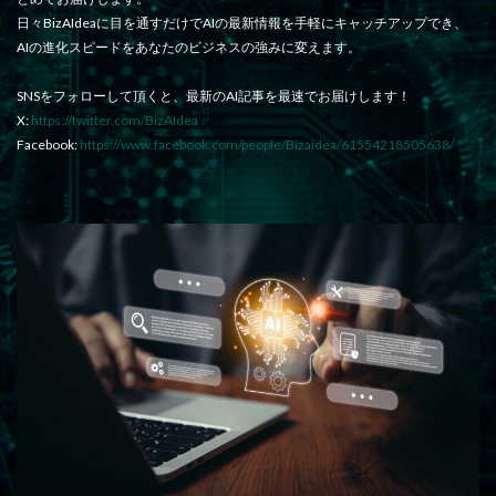
日々BizAIdeaに目を通すだけでAIの最新情報を手軽にキャッチアップでき、
AIの進化スピードをあなたのビジネスの強みに変えます。
SNSをフォローして頂くと、最新のAI記事を最速でお届けします！
X:
https://twitter.com/BizAIdea
Facebook:
https://www.facebook.com/people/Bizaidea/61554218505638/