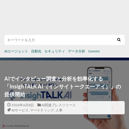
AIエージェント
自動化
セキュリティ
データ分析
Gemini
AIでインタビュー調査と分析を効率化する
「InsighTALK AI（インサイトークエーアイ）」の
提供開始
2026年6月8日
AI関連プレスリリース
AIサービス
,
マーケティング
,
人事