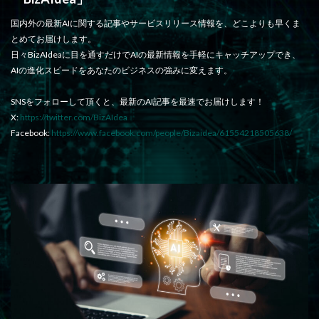
国内外の最新AIに関する記事やサービスリリース情報を、どこよりも早くま
とめてお届けします。
日々BizAIdeaに目を通すだけでAIの最新情報を手軽にキャッチアップでき、
AIの進化スピードをあなたのビジネスの強みに変えます。
SNSをフォローして頂くと、最新のAI記事を最速でお届けします！
X:
https://twitter.com/BizAIdea
Facebook:
https://www.facebook.com/people/Bizaidea/61554218505638/