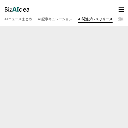
AIニュースまとめ
AI記事キュレーション
AI関連プレスリリース
運営