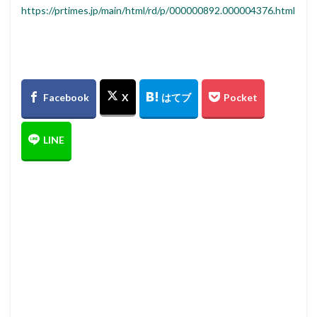
https://prtimes.jp/main/html/rd/p/000000892.000004376.html