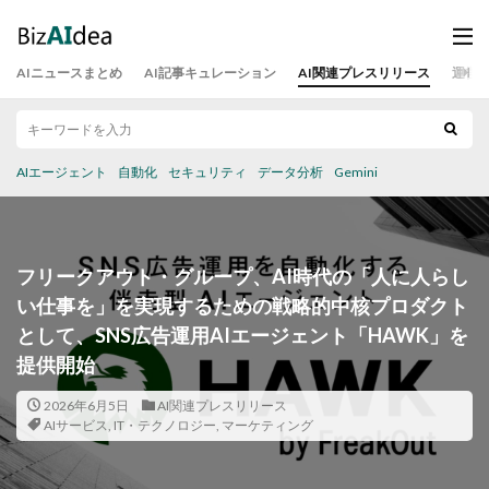
AIニュースまとめ
AI記事キュレーション
AI関連プレスリリース
運営
AIエージェント
自動化
セキュリティ
データ分析
Gemini
フリークアウト・グループ、AI時代の「人に人らし
い仕事を」を実現するための戦略的中核プロダクト
として、SNS広告運用AIエージェント「HAWK」を
提供開始
2026年6月5日
AI関連プレスリリース
AIサービス
,
IT・テクノロジー
,
マーケティング