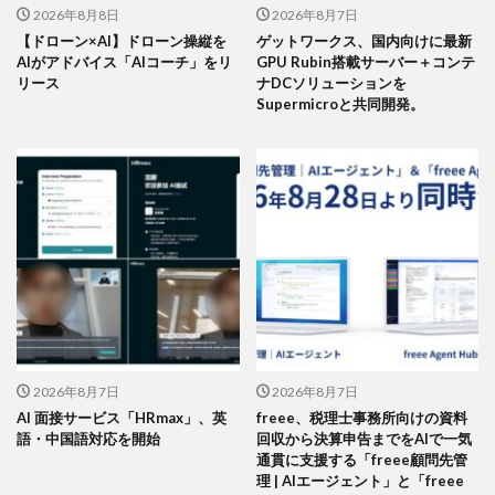
2026年8月8日
2026年8月7日
【ドローン×AI】ドローン操縦を
ゲットワークス、国内向けに最新
AIがアドバイス「AIコーチ」をリ
GPU Rubin搭載サーバー＋コンテ
リース
ナDCソリューションを
Supermicroと共同開発。
2026年8月7日
2026年8月7日
AI 面接サービス「HRmax」、英
freee、税理士事務所向けの資料
語・中国語対応を開始
回収から決算申告までをAIで一気
通貫に支援する「freee顧問先管
理 | AIエージェント」と「freee