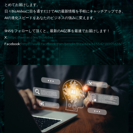
とめてお届けします。
日々BizAIdeaに目を通すだけでAIの最新情報を手軽にキャッチアップでき、
AIの進化スピードをあなたのビジネスの強みに変えます。
SNSをフォローして頂くと、最新のAI記事を最速でお届けします！
X:
https://twitter.com/BizAIdea
Facebook:
https://www.facebook.com/people/Bizaidea/61554218505638/