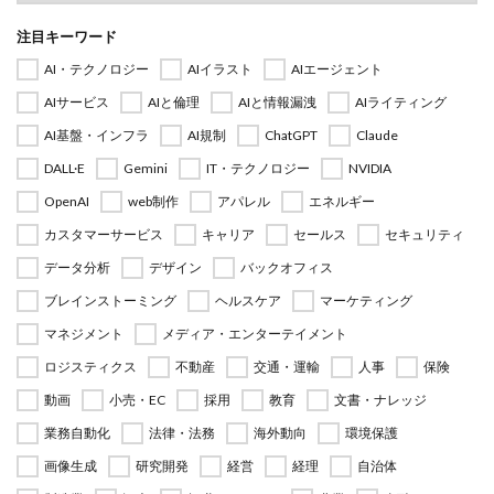
注目キーワード
AI・テクノロジー
AIイラスト
AIエージェント
AIサービス
AIと倫理
AIと情報漏洩
AIライティング
AI基盤・インフラ
AI規制
ChatGPT
Claude
DALL·E
Gemini
IT・テクノロジー
NVIDIA
OpenAI
web制作
アパレル
エネルギー
カスタマーサービス
キャリア
セールス
セキュリティ
データ分析
デザイン
バックオフィス
ブレインストーミング
ヘルスケア
マーケティング
マネジメント
メディア・エンターテイメント
ロジスティクス
不動産
交通・運輸
人事
保険
動画
小売・EC
採用
教育
文書・ナレッジ
業務自動化
法律・法務
海外動向
環境保護
画像生成
研究開発
経営
経理
自治体