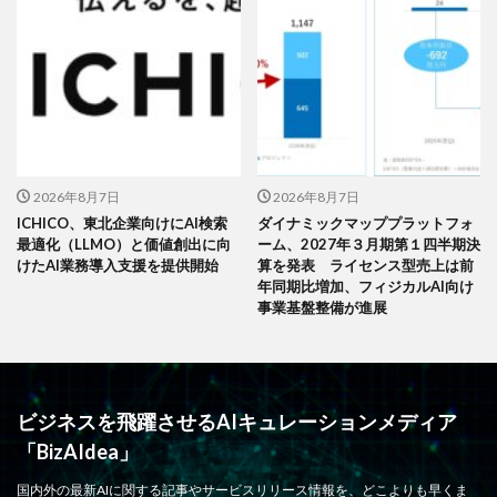
2026年8月7日
2026年8月7日
ICHICO、東北企業向けにAI検索
ダイナミックマッププラットフォ
最適化（LLMO）と価値創出に向
ーム、2027年３月期第１四半期決
けたAI業務導入支援を提供開始
算を発表 ライセンス型売上は前
年同期比増加、フィジカルAI向け
事業基盤整備が進展
ビジネスを飛躍させるAIキュレーションメディア
「BizAIdea」
国内外の最新AIに関する記事やサービスリリース情報を、どこよりも早くま