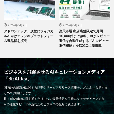
2026年8月7日
2026年8月7日
アドバンテック、次世代フィジカ
楽天市場 出店店舗限定で月間
ルAI向けエッジAIプラットフォー
10,000件まで無料。AIがレビュー
ム製品群を拡充
返信を自動生成する「AIレビュー
返信機能」をECGOに新搭載
ビジネスを飛躍させるAIキュレーションメディア
「BizAIdea」
国内外の最新AIに関する記事やサービスリリース情報を、どこよりも早くま
とめてお届けします。
日々BizAIdeaに目を通すだけでAIの最新情報を手軽にキャッチアップでき、
AIの進化スピードをあなたのビジネスの強みに変えます。