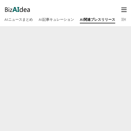
AIニュースまとめ
AI記事キュレーション
AI関連プレスリリース
運営