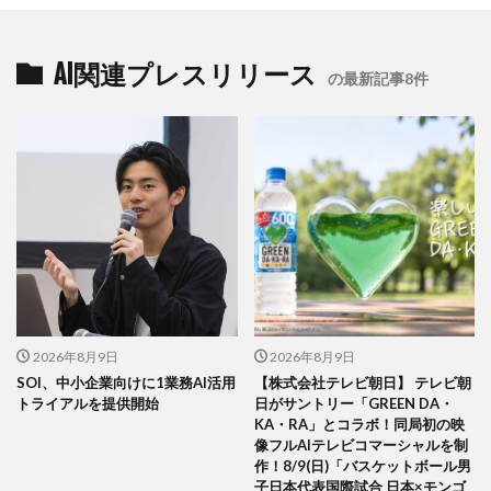
AI関連プレスリリース
の最新記事8件
2026年8月9日
2026年8月9日
SOI、中小企業向けに1業務AI活用
【株式会社テレビ朝日】 テレビ朝
トライアルを提供開始
日がサントリー「GREEN DA・
KA・RA」とコラボ！同局初の映
像フルAIテレビコマーシャルを制
作！8/9(日)「バスケットボール男
子日本代表国際試合 日本×モンゴ