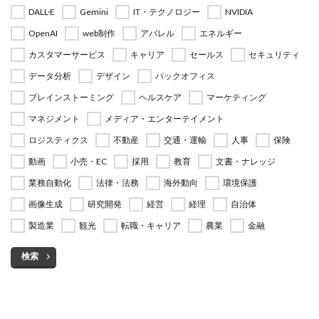
DALL·E
Gemini
IT・テクノロジー
NVIDIA
OpenAI
web制作
アパレル
エネルギー
カスタマーサービス
キャリア
セールス
セキュリティ
データ分析
デザイン
バックオフィス
ブレインストーミング
ヘルスケア
マーケティング
マネジメント
メディア・エンターテイメント
ロジスティクス
不動産
交通・運輸
人事
保険
動画
小売・EC
採用
教育
文書・ナレッジ
業務自動化
法律・法務
海外動向
環境保護
画像生成
研究開発
経営
経理
自治体
製造業
観光
転職・キャリア
農業
金融
検索