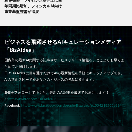
算を発表 ライセンス型売上は前
年同期比増加、フィジカルAI向け
事業基盤整備が進展
ビジネスを飛躍させるAIキュレーションメディア
「BizAIdea」
国内外の最新AIに関する記事やサービスリリース情報を、どこよりも早くま
とめてお届けします。
日々BizAIdeaに目を通すだけでAIの最新情報を手軽にキャッチアップでき、
AIの進化スピードをあなたのビジネスの強みに変えます。
SNSをフォローして頂くと、最新のAI記事を最速でお届けします！
X:
https://twitter.com/BizAIdea
Facebook:
https://www.facebook.com/people/Bizaidea/61554218505638/