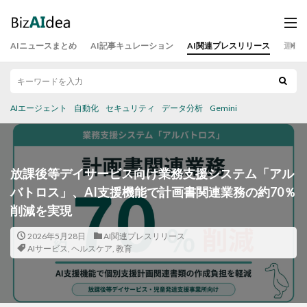
AIニュースまとめ
AI記事キュレーション
AI関連プレスリリース
運営
AIエージェント
自動化
セキュリティ
データ分析
Gemini
放課後等デイサービス向け業務支援システム「アル
バトロス」、AI支援機能で計画書関連業務の約70％
削減を実現
2026年5月28日
AI関連プレスリリース
AIサービス
,
ヘルスケア
,
教育