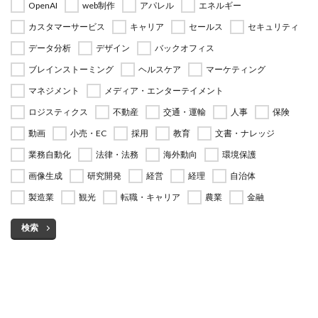
OpenAI
web制作
アパレル
エネルギー
カスタマーサービス
キャリア
セールス
セキュリティ
データ分析
デザイン
バックオフィス
ブレインストーミング
ヘルスケア
マーケティング
マネジメント
メディア・エンターテイメント
ロジスティクス
不動産
交通・運輸
人事
保険
動画
小売・EC
採用
教育
文書・ナレッジ
業務自動化
法律・法務
海外動向
環境保護
画像生成
研究開発
経営
経理
自治体
製造業
観光
転職・キャリア
農業
金融
検索