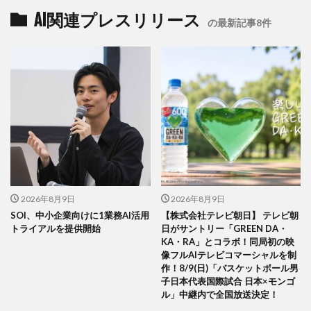
AI関連プレスリリース
の最新記事8件
2026年8月9日
2026年8月9日
SOI、中小企業向けに1業務AI活用
【株式会社テレビ朝日】 テレビ朝
トライアルを提供開始
日がサントリー「GREEN DA・
KA・RA」とコラボ！同局初の映
像フルAIテレビコマーシャルを制
作！8/9(日)「バスケットボール男
子日本代表国際試合 日本×モンゴ
ル」中継内で全国放送決定！