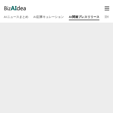
AIニュースまとめ
AI記事キュレーション
AI関連プレスリリース
運営