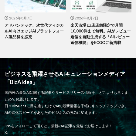
2026年8月7日
2026年8月7日
アドバンテック、次世代フィジカ
楽天市場 出店店舗限定で月間
ルAI向けエッジAIプラットフォー
10,000件まで無料。AIがレビュー
ム製品群を拡充
返信を自動生成する「AIレビュー
返信機能」をECGOに新搭載
ビジネスを飛躍させるAIキュレーションメディア
「BizAIdea」
国内外の最新AIに関する記事やサービスリリース情報を、どこよりも早くま
とめてお届けします。
日々BizAIdeaに目を通すだけでAIの最新情報を手軽にキャッチアップでき、
AIの進化スピードをあなたのビジネスの強みに変えます。
SNSをフォローして頂くと、最新のAI記事を最速でお届けします！
X:
https://twitter.com/BizAIdea