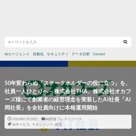
AIエージェント
自動化
セキュリティ
データ分析
Gemini
50年変わらぬ「ステークホルダーの役に立つ」を、
社員一人ひとりへ ─ 株式会社THA、株式会社オカフ
ーズ様にて創業者の経営理念を実装したAI社長「AI
岡社長」を全社員向けに本格運用開始
2026年5月28日
AI関連プレスリリース
AIサービス
,
マネジメント
,
経営