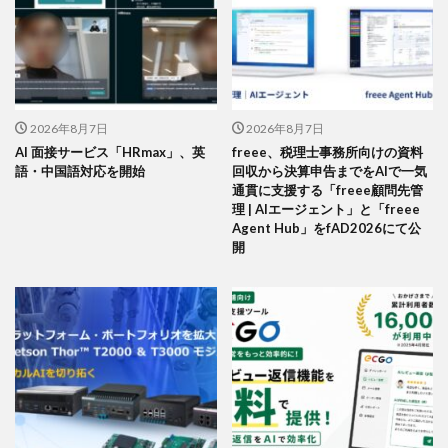
2026年8月7日
2026年8月7日
AI 面接サービス「HRmax」、英
freee、税理士事務所向けの資料
語・中国語対応を開始
回収から決算申告までをAIで一気
通貫に支援する「freee顧問先管
理 | AIエージェント」と「freee
Agent Hub」をfAD2026にて公
開