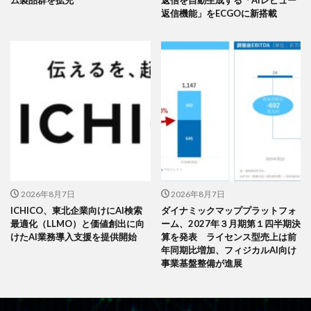
ム製品群を拡充
返信を自動生成する「AIレビュー
返信機能」をECGOに新搭載
2026年8月7日
2026年8月7日
ICHICO、東北企業向けにAI検索
ダイナミックマッププラットフォ
最適化（LLMO）と価値創出に向
ーム、2027年３月期第１四半期決
けたAI業務導入支援を提供開始
算を発表 ライセンス型売上は前
年同期比増加、フィジカルAI向け
事業基盤整備が進展