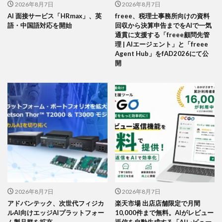
2026年8月7日
2026年8月7日
AI 面接サービス「HRmax」、英
freee、税理士事務所向けの資料
語・中国語対応を開始
回収から決算申告までをAIで一気
通貫に支援する「freee顧問先管
理 | AIエージェント」と「freee
Agent Hub」をfAD2026にて公
開
2026年8月7日
2026年8月7日
アドバンテック、次世代フィジカ
楽天市場 出店店舗限定で月間
ルAI向けエッジAIプラットフォー
10,000件まで無料。AIがレビュー