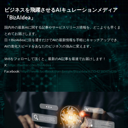
ビジネスを飛躍させるAIキュレーションメディア
「BizAIdea」
国内外の最新AIに関する記事やサービスリリース情報を、どこよりも早くま
とめてお届けします。
日々BizAIdeaに目を通すだけでAIの最新情報を手軽にキャッチアップでき、
AIの進化スピードをあなたのビジネスの強みに変えます。
SNSをフォローして頂くと、最新のAI記事を最速でお届けします！
X:
https://twitter.com/BizAIdea
Facebook:
https://www.facebook.com/people/Bizaidea/61554218505638/