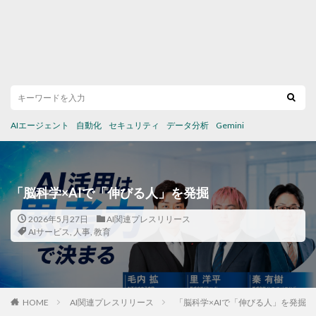
AIエージェント
自動化
セキュリティ
データ分析
Gemini
「脳科学×AIで「伸びる人」を発掘
2026年5月27日
AI関連プレスリリース
AIサービス
,
人事
,
教育
HOME
AI関連プレスリリース
「脳科学×AIで「伸びる人」を発掘