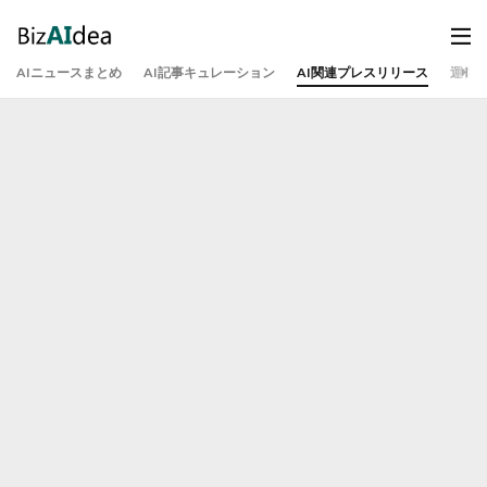
AIニュースまとめ
AI記事キュレーション
AI関連プレスリリース
運営