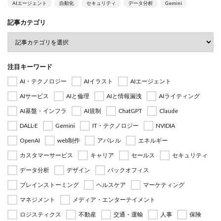
AIエージェント
自動化
セキュリティ
データ分析
Gemini
記事カテゴリ
注目キーワード
AI・テクノロジー
AIイラスト
AIエージェント
AIサービス
AIと倫理
AIと情報漏洩
AIライティング
AI基盤・インフラ
AI規制
ChatGPT
Claude
DALL·E
Gemini
IT・テクノロジー
NVIDIA
OpenAI
web制作
アパレル
エネルギー
カスタマーサービス
キャリア
セールス
セキュリティ
データ分析
デザイン
バックオフィス
ブレインストーミング
ヘルスケア
マーケティング
マネジメント
メディア・エンターテイメント
ロジスティクス
不動産
交通・運輸
人事
保険