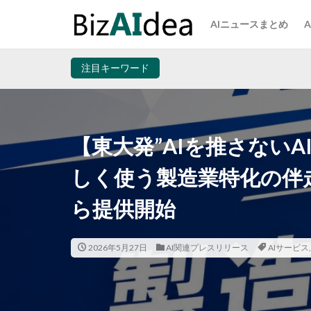
AIニュースまとめ
注目キーワード
【東大発”AIを推さないAI顧問
しく使う製造業特化の伴
ら提供開始
2026年5月27日
AI関連プレスリリース
AIサービス