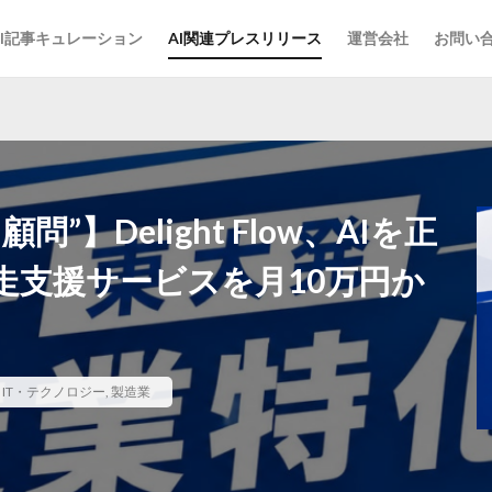
AI記事キュレーション
AI関連プレスリリース
運営会社
お問い
”】Delight Flow、AIを正
走支援サービスを月10万円か
,
IT・テクノロジー
,
製造業