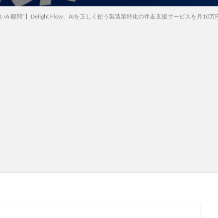
いAI顧問”】Delight Flow、AIを正しく使う製造業特化の伴走支援サービスを月10