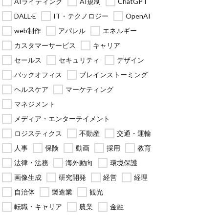
AIライティング
AI規制
ChatGPT
DALL·E
IT・テクノロジー
OpenAI
web制作
アパレル
エネルギー
カスタマーサービス
キャリア
セールス
セキュリティ
デザイン
バックオフィス
ブレインストーミング
ヘルスケア
マーケティング
マネジメント
メディア・エンターテイメント
ロジスティクス
不動産
交通・運輸
人事
保険
動画
採用
教育
法律・法務
海外動向
環境保護
画像生成
研究開発
経営
経理
自治体
製造業
観光
転職・キャリア
農業
金融