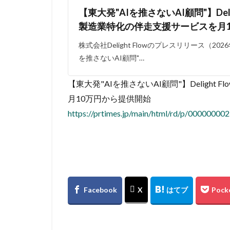
【東大発"AIを推さないAI顧問"】Deli
製造業特化の伴走支援サービスを月
株式会社Delight Flowのプレスリリース（202
を推さないAI顧問"…
【東大発"AIを推さないAI顧問"】Deligh
月10万円から提供開始
https://prtimes.jp/main/html/rd/p/00000000