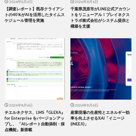
2026年8月6日
2026年8月6日
【調査レポート】既存クライアン
千葉県茂原市がLINE公式アカウン
トの40％がAIを活用したタイムス
トをリニューアル！プレイネクス
ケジュール管理を実施
トラボ株式会社がシステム提供と
構築を支援
2026年8月6日
2026年8月6日
チエルネクサス、LMS『GLEXA』
産業現場の生産性とエネルギー効
for Enterprise をバージョンアッ
率を向上させるXAI「イニージ
プし、 「AIレポート自動添削・採
(INEEJI)」
点機能」新搭載