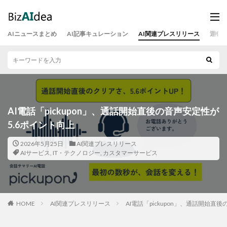
AIニュースまとめ
AI記事キュレーション
AI関連プレスリリース
運営
AI電話「pickupon」、通話開始直後の音声安定性が
5.6ポイント向上
2026年5月25日
AI関連プレスリリース
AIサービス
,
IT・テクノロジー
,
カスタマーサービス
HOME
AI関連プレスリリース
AI電話「pickupon」、通話開始直