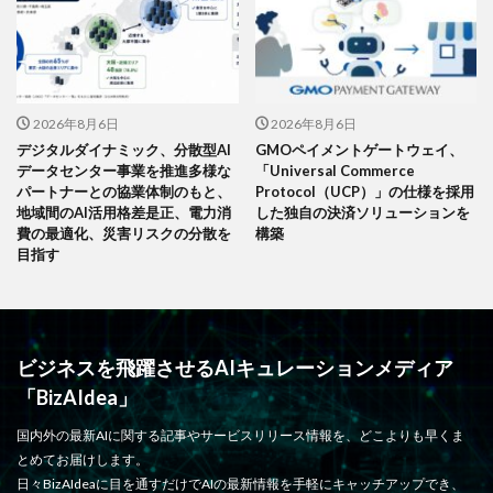
2026年8月6日
2026年8月6日
デジタルダイナミック、分散型AI
GMOペイメントゲートウェイ、
データセンター事業を推進多様な
「Universal Commerce
パートナーとの協業体制のもと、
Protocol（UCP）」の仕様を採用
地域間のAI活用格差是正、電力消
した独自の決済ソリューションを
費の最適化、災害リスクの分散を
構築
目指す
ビジネスを飛躍させるAIキュレーションメディア
「BizAIdea」
国内外の最新AIに関する記事やサービスリリース情報を、どこよりも早くま
とめてお届けします。
日々BizAIdeaに目を通すだけでAIの最新情報を手軽にキャッチアップでき、