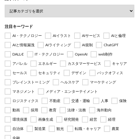
注目キーワード
AI・テクノロジー
AIイラスト
AIサービス
AIと倫理
AIと情報漏洩
AIライティング
AI規制
ChatGPT
DALL·E
IT・テクノロジー
OpenAI
web制作
アパレル
エネルギー
カスタマーサービス
キャリア
セールス
セキュリティ
デザイン
バックオフィス
ブレインストーミング
ヘルスケア
マーケティング
マネジメント
メディア・エンターテイメント
ロジスティクス
不動産
交通・運輸
人事
保険
動画
採用
教育
法律・法務
海外動向
環境保護
画像生成
研究開発
経営
経理
自治体
製造業
観光
転職・キャリア
農業
金融