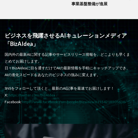
事業基盤整備が進展
ビジネスを飛躍させるAIキュレーションメディア
「BizAIdea」
国内外の最新AIに関する記事やサービスリリース情報を、どこよりも早くま
とめてお届けします。
日々BizAIdeaに目を通すだけでAIの最新情報を手軽にキャッチアップでき、
AIの進化スピードをあなたのビジネスの強みに変えます。
SNSをフォローして頂くと、最新のAI記事を最速でお届けします！
X:
https://twitter.com/BizAIdea
Facebook:
https://www.facebook.com/people/Bizaidea/61554218505638/