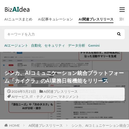
AIニュースまとめ
AI記事キュレーション
AI関連プレスリリース
運営
AIエージェント
自動化
セキュリティ
データ分析
Gemini
シンカ、AIコミュニケーション統合プラットフォー
ム「カイクラ」のAI業務日報機能をリリース
2026年5月21日
AI関連プレスリリース
AIサービス
,
IT・テクノロジー
,
マネジメント
HOME
AI関連プレスリリース
シンカ、AIコミュニケーション統合