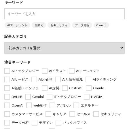
キーワード
AIエージェント
自動化
セキュリティ
データ分析
Gemini
記事カテゴリ
注目キーワード
AI・テクノロジー
AIイラスト
AIエージェント
AIサービス
AIと倫理
AIと情報漏洩
AIライティング
AI基盤・インフラ
AI規制
ChatGPT
Claude
DALL·E
Gemini
IT・テクノロジー
NVIDIA
OpenAI
web制作
アパレル
エネルギー
カスタマーサービス
キャリア
セールス
セキュリティ
データ分析
デザイン
バックオフィス