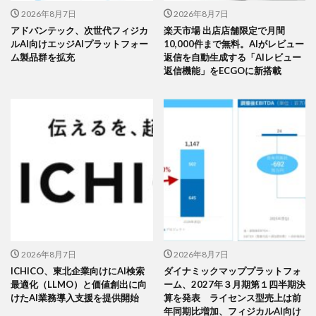
2026年8月7日
2026年8月7日
アドバンテック、次世代フィジカ
楽天市場 出店店舗限定で月間
ルAI向けエッジAIプラットフォー
10,000件まで無料。AIがレビュー
ム製品群を拡充
返信を自動生成する「AIレビュー
返信機能」をECGOに新搭載
2026年8月7日
2026年8月7日
ICHICO、東北企業向けにAI検索
ダイナミックマッププラットフォ
最適化（LLMO）と価値創出に向
ーム、2027年３月期第１四半期決
けたAI業務導入支援を提供開始
算を発表 ライセンス型売上は前
年同期比増加、フィジカルAI向け