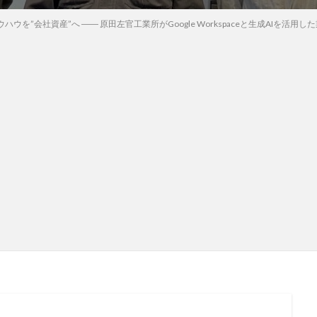
ウを”会社資産”へ ―― 原田左官工業所がGoogle Workspaceと生成AIを活用