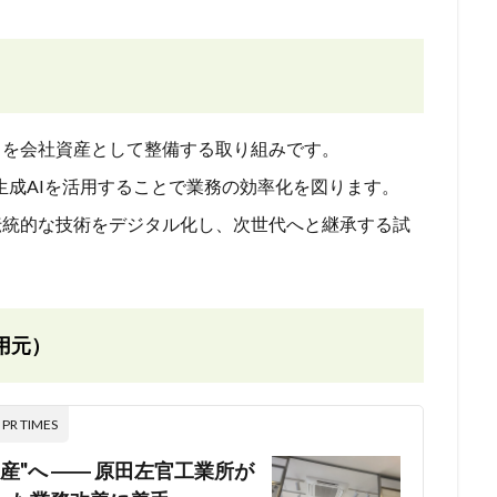
ウを会社資産として整備する取り組みです。
paceと生成AIを活用することで業務の効率化を図ります。
伝統的な技術をデジタル化し、次世代へと継承する試
用元）
 TIMES
"へ ―― 原田左官工業所が