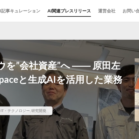
AI記事キュレーション
AI関連プレスリリース
運営会社
お問い
を”会社資産”へ ―― 原田左
kspaceと生成AIを活用した業務
,
IT・テクノロジー
,
研究開発