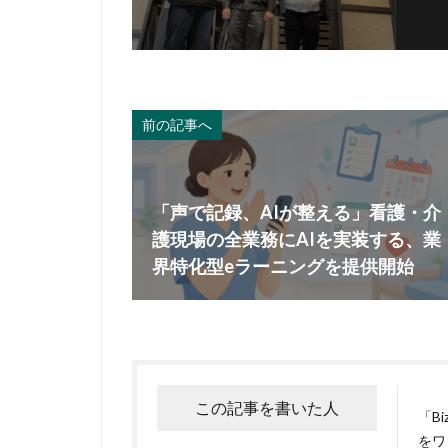
前の記事へ
「声で記録、AIが整える」看護・介
護現場の全業務にAIを実装する、業
界特化型eラーニングを提供開始
この記事を書いた人
「B
をワ