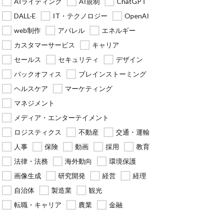
AIライティング
AI規制
ChatGPT
DALL·E
IT・テクノロジー
OpenAI
web制作
アパレル
エネルギー
カスタマーサービス
キャリア
セールス
セキュリティ
デザイン
バックオフィス
ブレインストーミング
ヘルスケア
マーケティング
マネジメント
メディア・エンターテイメント
ロジスティクス
不動産
交通・運輸
人事
保険
動画
採用
教育
法律・法務
海外動向
環境保護
画像生成
研究開発
経営
経理
自治体
製造業
観光
転職・キャリア
農業
金融