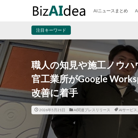
AIニュースまとめ
注目キーワード
職人の知見や施工ノウハウ
官工業所がGoogle Wor
改善に着手
2026年5月21日
AI関連プレスリリース
AIサービス