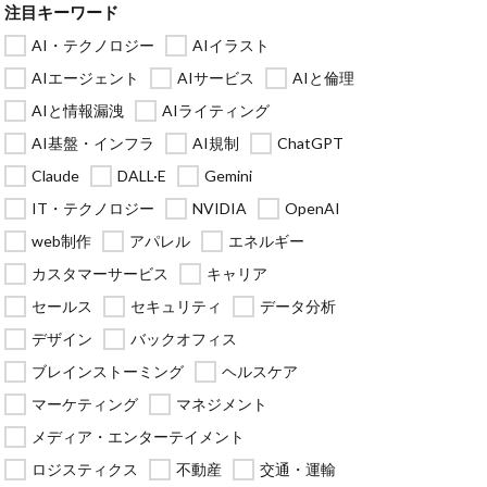
注目キーワード
AI・テクノロジー
AIイラスト
AIエージェント
AIサービス
AIと倫理
AIと情報漏洩
AIライティング
AI基盤・インフラ
AI規制
ChatGPT
Claude
DALL·E
Gemini
IT・テクノロジー
NVIDIA
OpenAI
web制作
アパレル
エネルギー
カスタマーサービス
キャリア
セールス
セキュリティ
データ分析
デザイン
バックオフィス
ブレインストーミング
ヘルスケア
マーケティング
マネジメント
メディア・エンターテイメント
ロジスティクス
不動産
交通・運輸