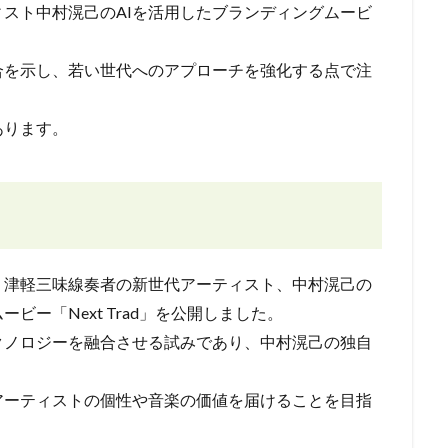
スト中村滉己のAIを活用したブランディングムービ
合を示し、若い世代へのアプローチを強化する点で注
あります。
り津軽三味線奏者の新世代アーティスト、中村滉己の
ビー「Next Trad」を公開しました。
クノロジーを融合させる試みであり、中村滉己の独自
。
アーティストの個性や音楽の価値を届けることを目指