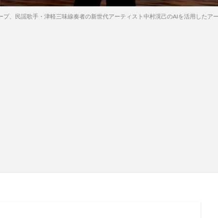
プ、民謡歌手・津軽三味線奏者の新世代アーティスト中村滉己のAIを活用したアーティ