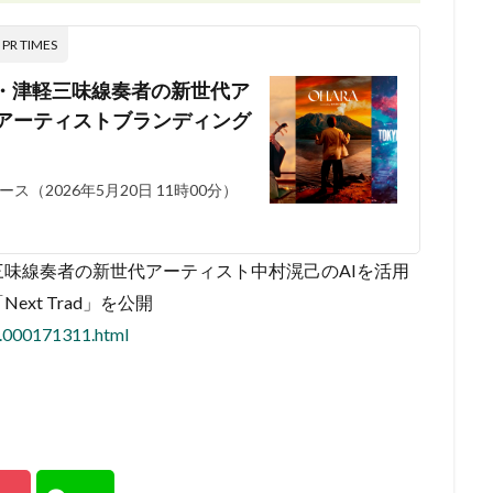
 TIMES
・津軽三味線奏者の新世代ア
たアーティストブランディング
2026年5月20日 11時00分）
味線奏者の新世代アーティスト中村滉己のAIを活用
xt Trad」を公開
6.000171311.html