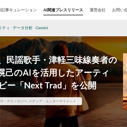
AI記事キュレーション
AI関連プレスリリース
運営会社
お問い
リティ
データ分析
Gemini
、民謡歌手・津軽三味線奏者の
滉己のAIを活用したアーティ
「Next Trad」を公開
,
IT・テクノロジー
,
メディア・エンターテイメント