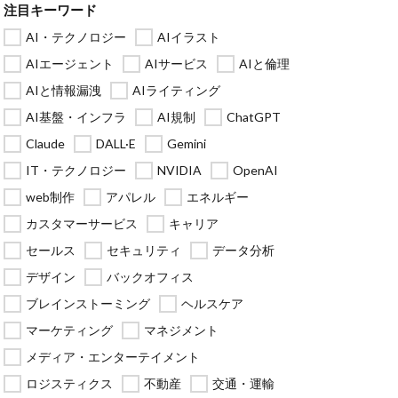
注目キーワード
AI・テクノロジー
AIイラスト
AIエージェント
AIサービス
AIと倫理
AIと情報漏洩
AIライティング
AI基盤・インフラ
AI規制
ChatGPT
Claude
DALL·E
Gemini
IT・テクノロジー
NVIDIA
OpenAI
web制作
アパレル
エネルギー
カスタマーサービス
キャリア
セールス
セキュリティ
データ分析
デザイン
バックオフィス
ブレインストーミング
ヘルスケア
マーケティング
マネジメント
メディア・エンターテイメント
ロジスティクス
不動産
交通・運輸