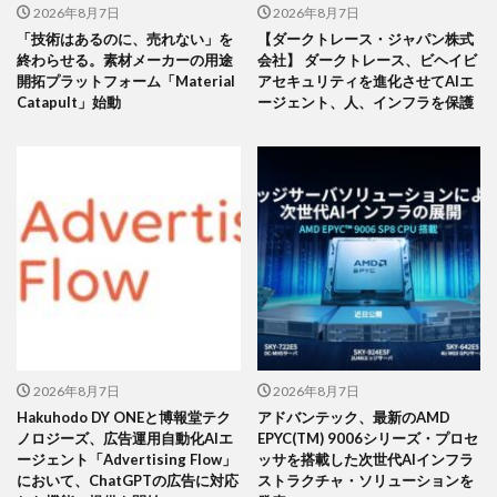
2026年8月7日
2026年8月7日
「技術はあるのに、売れない」を
【ダークトレース・ジャパン株式
終わらせる。素材メーカーの用途
会社】 ダークトレース、ビヘイビ
開拓プラットフォーム「Material
アセキュリティを進化させてAIエ
Catapult」始動
ージェント、人、インフラを保護
2026年8月7日
2026年8月7日
Hakuhodo DY ONEと博報堂テク
アドバンテック、最新のAMD
ノロジーズ、広告運用自動化AIエ
EPYC(TM) 9006シリーズ・プロセ
ージェント「Advertising Flow」
ッサを搭載した次世代AIインフラ
において、ChatGPTの広告に対応
ストラクチャ・ソリューションを