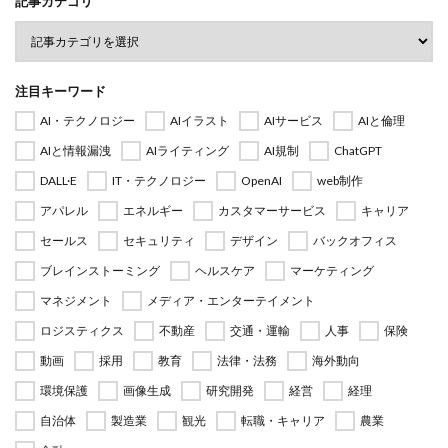
記事カテゴリ
注目キーワード
AI・テクノロジー
AIイラスト
AIサービス
AIと倫理
AIと情報漏洩
AIライティング
AI規制
ChatGPT
DALL·E
IT・テクノロジー
OpenAI
web制作
アパレル
エネルギー
カスタマーサービス
キャリア
セールス
セキュリティ
デザイン
バックオフィス
ブレインストーミング
ヘルスケア
マーケティング
マネジメント
メディア・エンターテイメント
ロジスティクス
不動産
交通・運輸
人事
保険
動画
採用
教育
法律・法務
海外動向
環境保護
画像生成
研究開発
経営
経理
自治体
製造業
観光
転職・キャリア
農業