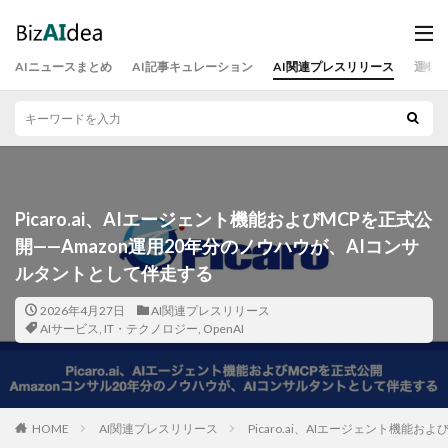
AIニュースまとめ
AI記事キュレーション
AI関連プレスリリース
運営
Picaro.ai、AIエージェント機能およびMCPを正式公
開——Amazon運用20年分のノウハウが、AIコンサ
ルタントとして伴走する
2026年4月27日
AI関連プレスリリース
AIサービス
,
IT・テクノロジー
,
OpenAI
HOME
AI関連プレスリリース
Picaro.ai、AIエージェント機能