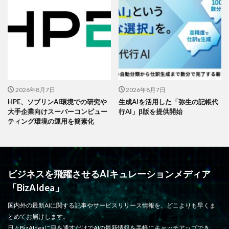
2026年8月7日
2026年8月7日
HPE、ソブリンAI環境での研究や
生成AIを活用した「弥生の記帳代
大手企業向けスーパーコンピュー
行AI」β版を提供開始
ティング環境の運用を簡素化
ビジネスを飛躍させるAIキュレーションメディア
「BizAIdea」
国内外の最新AIに関する記事やサービスリリース情報を、どこよりも早くま
とめてお届けします。
日々BizAIdeaに目を通すだけでAIの最新情報を手軽にキャッチアップでき、