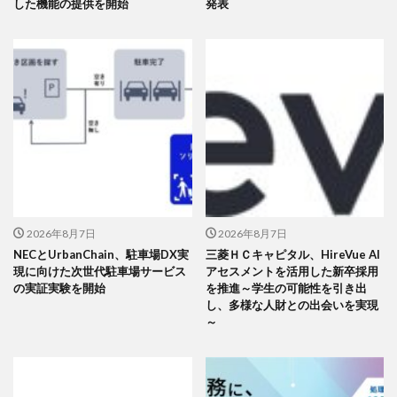
した機能の提供を開始
発表
2026年8月7日
2026年8月7日
NECとUrbanChain、駐車場DX実
三菱ＨＣキャピタル、HireVue AI
現に向けた次世代駐車場サービス
アセスメントを活用した新卒採用
の実証実験を開始
を推進～学生の可能性を引き出
し、多様な人財との出会いを実現
～