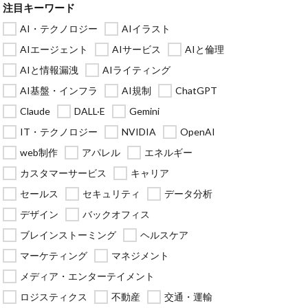
注目キーワード
AI・テクノロジー
AIイラスト
AIエージェント
AIサービス
AIと倫理
AIと情報漏洩
AIライティング
AI基盤・インフラ
AI規制
ChatGPT
Claude
DALL·E
Gemini
IT・テクノロジー
NVIDIA
OpenAI
web制作
アパレル
エネルギー
カスタマーサービス
キャリア
セールス
セキュリティ
データ分析
デザイン
バックオフィス
ブレインストーミング
ヘルスケア
マーケティング
マネジメント
メディア・エンターテイメント
ロジスティクス
不動産
交通・運輸