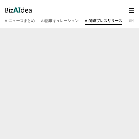
AIニュースまとめ
AI記事キュレーション
AI関連プレスリリース
運営