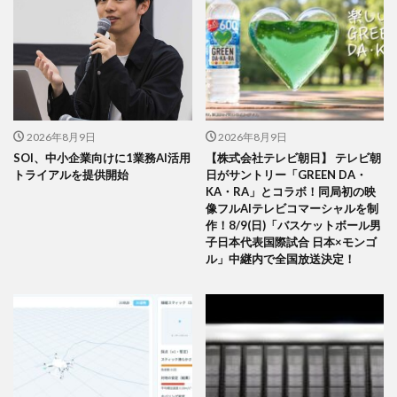
2026年8月9日
2026年8月9日
SOI、中小企業向けに1業務AI活用
【株式会社テレビ朝日】 テレビ朝
トライアルを提供開始
日がサントリー「GREEN DA・
KA・RA」とコラボ！同局初の映
像フルAIテレビコマーシャルを制
作！8/9(日)「バスケットボール男
子日本代表国際試合 日本×モンゴ
ル」中継内で全国放送決定！