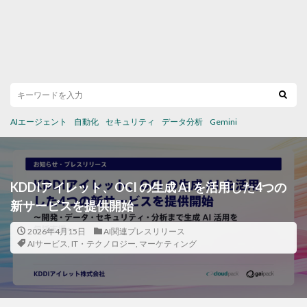
AIエージェント
自動化
セキュリティ
データ分析
Gemini
KDDIアイレット、OCI の生成 AI を活用した4つの
新サービスを提供開始
2026年4月15日
AI関連プレスリリース
AIサービス
,
IT・テクノロジー
,
マーケティング