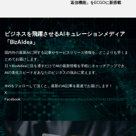
返信機能」をECGOに新搭載
ビジネスを飛躍させるAIキュレーションメディア
「BizAIdea」
国内外の最新AIに関する記事やサービスリリース情報を、どこよりも早くま
とめてお届けします。
日々BizAIdeaに目を通すだけでAIの最新情報を手軽にキャッチアップでき、
AIの進化スピードをあなたのビジネスの強みに変えます。
SNSをフォローして頂くと、最新のAI記事を最速でお届けします！
X:
https://twitter.com/BizAIdea
Facebook:
https://www.facebook.com/people/Bizaidea/61554218505638/