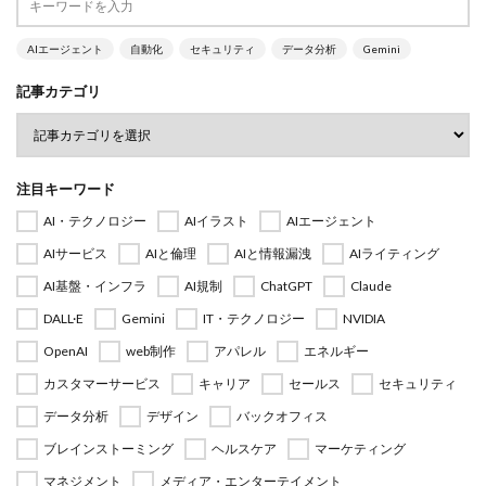
AIエージェント
自動化
セキュリティ
データ分析
Gemini
記事カテゴリ
注目キーワード
AI・テクノロジー
AIイラスト
AIエージェント
AIサービス
AIと倫理
AIと情報漏洩
AIライティング
AI基盤・インフラ
AI規制
ChatGPT
Claude
DALL·E
Gemini
IT・テクノロジー
NVIDIA
OpenAI
web制作
アパレル
エネルギー
カスタマーサービス
キャリア
セールス
セキュリティ
データ分析
デザイン
バックオフィス
ブレインストーミング
ヘルスケア
マーケティング
マネジメント
メディア・エンターテイメント