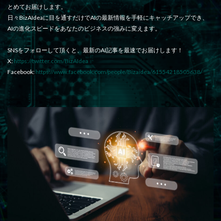
とめてお届けします。
日々BizAIdeaに目を通すだけでAIの最新情報を手軽にキャッチアップでき、
AIの進化スピードをあなたのビジネスの強みに変えます。
SNSをフォローして頂くと、最新のAI記事を最速でお届けします！
X:
https://twitter.com/BizAIdea
Facebook:
https://www.facebook.com/people/Bizaidea/61554218505638/