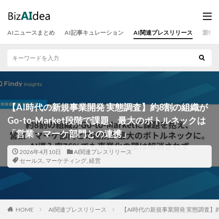
AIニュースまとめ
AI記事キュレーション
AI関連プレスリリース
運営
【AI時代の新規事業開発 実態調査】約8割の組織が
Go-to-Market段階で課題、最大のボトルネックは
「営業・マーケ部門との連携」
2026年4月10日
AI関連プレスリリース
セールス
,
マーケティング
,
経営
HOME
AI関連プレスリリース
【AI時代の新規事業開発 実態調査】