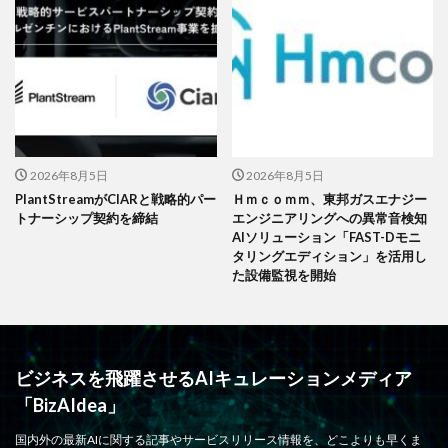
2026年8月5日
2026年8月5日
PlantStreamがCIARと戦略的パー
Ｈｍｃｏｍｍ、東邦ガスエナジー
トナーシップ契約を締結
エンジニアリングへの異常音検知
AIソリューション「FAST-Dモニ
タリングエディション」を活用し
た設備監視を開始
ビジネスを飛躍させるAIキュレーションメディア
「BizAIdea」
国内外の最新AIに関する記事やサービスリリース情報を、どこよりも早くま