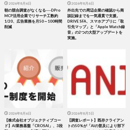
2026年8月6日
2026年8月6日
朝の競合調査がなくなる──DPro
外出先での周辺企業の確認から商
MCP活用企業でリサーチ工数約
談記録までを一気通貫で支援。
1/20、広告業務を月50～100時間
DRIVE SFA、スマホアプリに「取
削減
引先マップ」と「Apple Watch録
音」の2つの大型アップデートを
実施。
2026年8月6日
2026年8月5日
【株式会社オブジェクティブコー
【調査レポート】既存クライアン
ド】AI業務基盤「CROSAI」、3段
トの50％が「AIの普及により部下