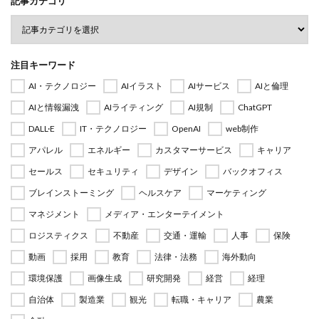
記事カテゴリ
注目キーワード
AI・テクノロジー
AIイラスト
AIサービス
AIと倫理
AIと情報漏洩
AIライティング
AI規制
ChatGPT
DALL·E
IT・テクノロジー
OpenAI
web制作
アパレル
エネルギー
カスタマーサービス
キャリア
セールス
セキュリティ
デザイン
バックオフィス
ブレインストーミング
ヘルスケア
マーケティング
マネジメント
メディア・エンターテイメント
ロジスティクス
不動産
交通・運輸
人事
保険
動画
採用
教育
法律・法務
海外動向
環境保護
画像生成
研究開発
経営
経理
自治体
製造業
観光
転職・キャリア
農業