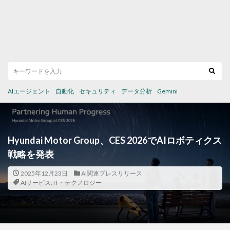
AIエージェント
自動化
セキュリティ
データ分析
Gemini
Hyundai Motor Group、CES 2026でAIロボティクス
戦略を発表
2025年12月23日
AI関連プレスリリース
AIサービス
,
IT・テクノロジー