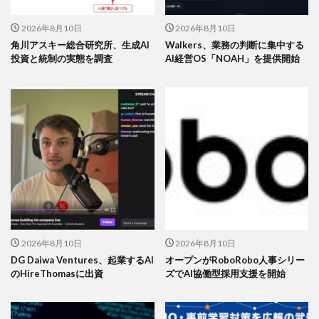
2026年8月10日
2026年8月10日
角川アスキー総合研究所、生成AI
Walkers、業務の判断に集中する
投資と統制の実態を調査
AI経営OS「NOAH」を提供開始
2026年8月10日
2026年8月10日
DG Daiwa Ventures、起業するAI
オープンがRoboRobo人事シリー
のHireThomasに出資
ズでAI協働型採用支援を開始