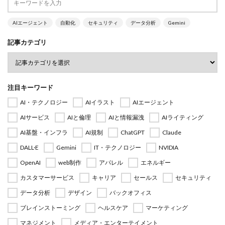
AIエージェント
自動化
セキュリティ
データ分析
Gemini
記事カテゴリ
注目キーワード
AI・テクノロジー
AIイラスト
AIエージェント
AIサービス
AIと倫理
AIと情報漏洩
AIライティング
AI基盤・インフラ
AI規制
ChatGPT
Claude
DALL·E
Gemini
IT・テクノロジー
NVIDIA
OpenAI
web制作
アパレル
エネルギー
カスタマーサービス
キャリア
セールス
セキュリティ
データ分析
デザイン
バックオフィス
ブレインストーミング
ヘルスケア
マーケティング
マネジメント
メディア・エンターテイメント