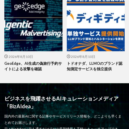
2026年8月10日
2026年8月10日
GeoEdge、AI生成の偽旅行予約サ
トドオナダ、LLMOのブランド認
イトによる攻撃を確認
知測定サービスを独立提供
ビジネスを飛躍させるAIキュレーションメディア
「BizAIdea」
国内外の最新AIに関する記事やサービスリリース情報を、どこよりも早くま
とめてお届けします。
日々BizAIdeaに目を通すだけでAIの最新情報を手軽にキャッチアップでき、