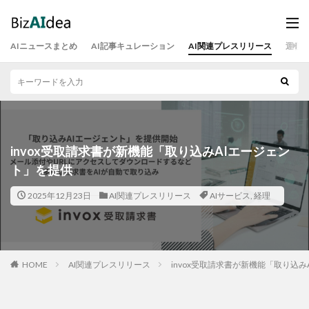
AIニュースまとめ
AI記事キュレーション
AI関連プレスリリース
運営
invox受取請求書が新機能「取り込みAIエージェン
ト」を提供
2025年12月23日
AI関連プレスリリース
AIサービス
,
経理
HOME
AI関連プレスリリース
invox受取請求書が新機能「取り込