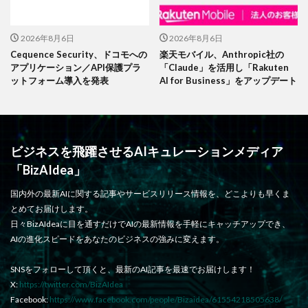
2026年8月6日
2026年8月6日
Cequence Security、ドコモへの
楽天モバイル、Anthropic社の
アプリケーション／API保護プラ
「Claude」を活用し「Rakuten
ットフォーム導入を発表
AI for Business」をアップデート
ビジネスを飛躍させるAIキュレーションメディア
「BizAIdea」
国内外の最新AIに関する記事やサービスリリース情報を、どこよりも早くま
とめてお届けします。
日々BizAIdeaに目を通すだけでAIの最新情報を手軽にキャッチアップでき、
AIの進化スピードをあなたのビジネスの強みに変えます。
SNSをフォローして頂くと、最新のAI記事を最速でお届けします！
X:
https://twitter.com/BizAIdea
Facebook:
https://www.facebook.com/people/Bizaidea/61554218505638/