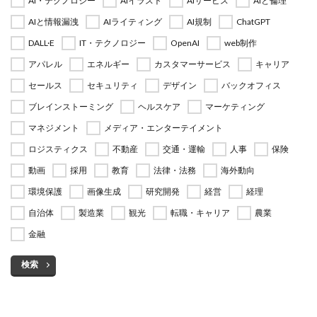
AI・テクノロジー
AIイラスト
AIサービス
AIと倫理
AIと情報漏洩
AIライティング
AI規制
ChatGPT
DALL·E
IT・テクノロジー
OpenAI
web制作
アパレル
エネルギー
カスタマーサービス
キャリア
セールス
セキュリティ
デザイン
バックオフィス
ブレインストーミング
ヘルスケア
マーケティング
マネジメント
メディア・エンターテイメント
ロジスティクス
不動産
交通・運輸
人事
保険
動画
採用
教育
法律・法務
海外動向
環境保護
画像生成
研究開発
経営
経理
自治体
製造業
観光
転職・キャリア
農業
金融
検索