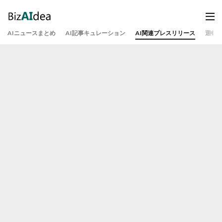
AIニュースまとめ
AI記事キュレーション
AI関連プレスリリース
運営