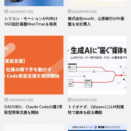
2026年8月10日
2026年8月10日
シリコン・モーションがAI向け
株式会社neoAI、山形銀行がAI基
SSD設計基盤MonTitanを発表
盤を全社導入
2026年8月10日
2026年8月10日
DAIJOBU、Claude Codeの週1常
トドオナダ、QlipperにLLM到達
駐型実装支援を開始
性で媒体を絞る機能