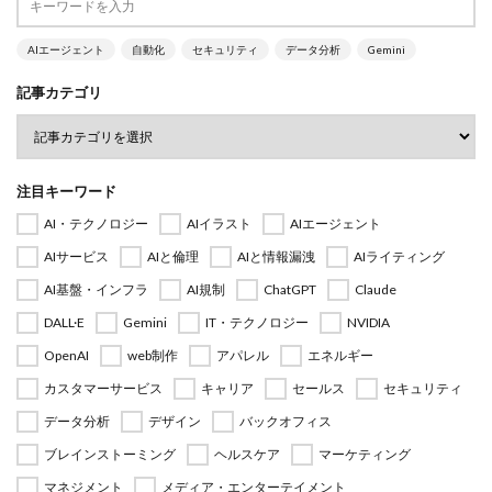
AIエージェント
自動化
セキュリティ
データ分析
Gemini
記事カテゴリ
注目キーワード
AI・テクノロジー
AIイラスト
AIエージェント
AIサービス
AIと倫理
AIと情報漏洩
AIライティング
AI基盤・インフラ
AI規制
ChatGPT
Claude
DALL·E
Gemini
IT・テクノロジー
NVIDIA
OpenAI
web制作
アパレル
エネルギー
カスタマーサービス
キャリア
セールス
セキュリティ
データ分析
デザイン
バックオフィス
ブレインストーミング
ヘルスケア
マーケティング
マネジメント
メディア・エンターテイメント