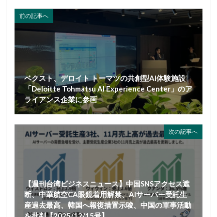
前の記事へ
ベクスト、デロイト トーマツの共創型AI体験施設
「Deloitte Tohmatsu AI Experience Center」のア
ライアンス企業に参画
次の記事へ
【週刊台湾ビジネスニュース】中国SNSアクセス遮
断、中華航空CA眼鏡着用解禁、AIサーバー受託生
産過去最高、韓国へ報復措置示唆、中国の軍事活動
を批判【2025/12/15号】