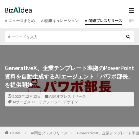
AIニュースまとめ
AI記事キュレーション
AI関連プレスリリース
運営
GenerativeX、企業テンプレート準拠のPowerPoint
資料を自動生成するAIエージェント「パワポ部長」
を提供開始
2025年12月15日
AI関連プレスリリース
AIサービス
,
IT・テクノロジー
,
デザイン
HOME
AI関連プレスリリース
GenerativeX、企業テンプレート