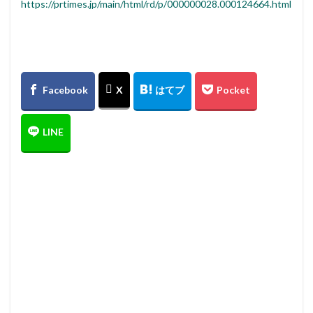
https://prtimes.jp/main/html/rd/p/000000028.000124664.html