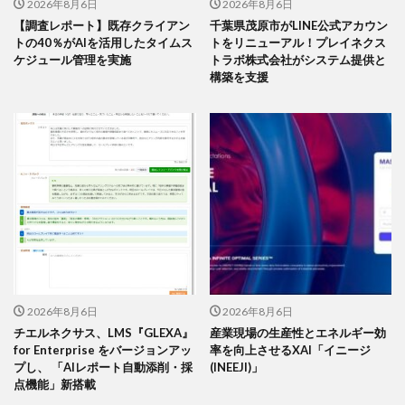
2026年8月6日
2026年8月6日
【調査レポート】既存クライアン
千葉県茂原市がLINE公式アカウン
トの40％がAIを活用したタイムス
トをリニューアル！プレイネクス
ケジュール管理を実施
トラボ株式会社がシステム提供と
構築を支援
2026年8月6日
2026年8月6日
チエルネクサス、LMS『GLEXA』
産業現場の生産性とエネルギー効
for Enterprise をバージョンアッ
率を向上させるXAI「イニージ
プし、 「AIレポート自動添削・採
(INEEJI)」
点機能」新搭載