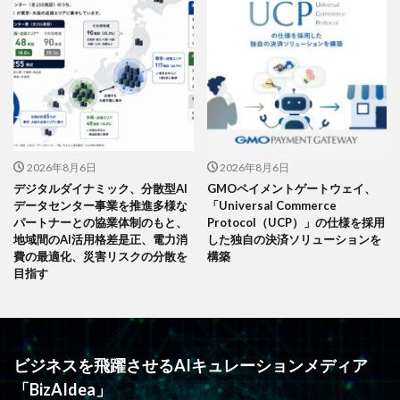
2026年8月6日
2026年8月6日
デジタルダイナミック、分散型AI
GMOペイメントゲートウェイ、
データセンター事業を推進多様な
「Universal Commerce
パートナーとの協業体制のもと、
Protocol（UCP）」の仕様を採用
地域間のAI活用格差是正、電力消
した独自の決済ソリューションを
費の最適化、災害リスクの分散を
構築
目指す
ビジネスを飛躍させるAIキュレーションメディア
「BizAIdea」