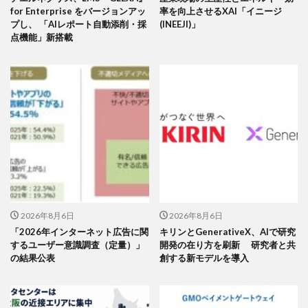
for Enterprise をバージョンアッ
率を向上させるXAI「イニージ
プし、 「AIレポート自動添削・採
(INEEJI)」
点機能」新搭載
2026年8月6日
2026年8月6日
「2026年インターネット広告に関
キリンとGenerativeX、AIで研究
するユーザー意識調査（定量）」
開発の在り方を刷新 研究者と共
の結果公表
創する新モデルを導入