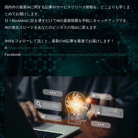
国内外の最新AIに関する記事やサービスリリース情報を、どこよりも早くま
とめてお届けします。
日々BizAIdeaに目を通すだけでAIの最新情報を手軽にキャッチアップでき、
AIの進化スピードをあなたのビジネスの強みに変えます。
SNSをフォローして頂くと、最新のAI記事を最速でお届けします！
X:
https://twitter.com/BizAIdea
Facebook:
https://www.facebook.com/people/Bizaidea/61554218505638/