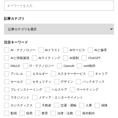
記事カテゴリ
注目キーワード
AI・テクノロジー
AIイラスト
AIサービス
AIと倫理
AIと情報漏洩
AIライティング
AI規制
ChatGPT
DALL·E
IT・テクノロジー
OpenAI
web制作
アパレル
エネルギー
カスタマーサービス
キャリア
セールス
セキュリティ
デザイン
バックオフィス
ブレインストーミング
ヘルスケア
マーケティング
マネジメント
メディア・エンターテイメント
ロジスティクス
不動産
交通・運輸
人事
保険
動画
採用
教育
法律・法務
海外動向