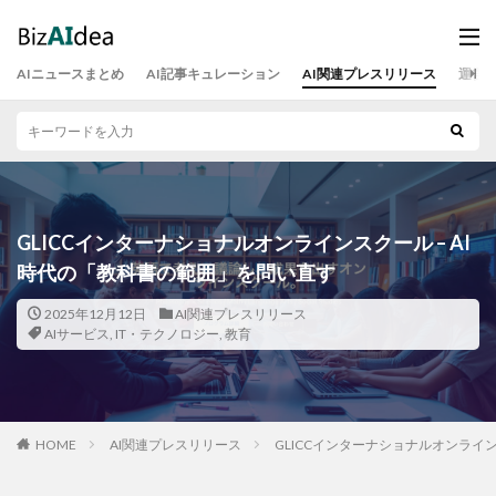
AIニュースまとめ
AI記事キュレーション
AI関連プレスリリース
運営
GLICCインターナショナルオンラインスクール – AI
時代の「教科書の範囲」を問い直す
2025年12月12日
AI関連プレスリリース
AIサービス
,
IT・テクノロジー
,
教育
HOME
AI関連プレスリリース
GLICCインターナショナルオンライ