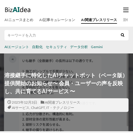
AIニュースまとめ
AI記事キュレーション
AI関連プレスリリース
運営
AIエージェント
自動化
セキュリティ
データ分析
Gemini
溶接継手に特化したAIチャットボット（ベータ版）
提供開始のお知らせ〜 会員・ユーザーの声を反映
し、共に育てるAIサービス 〜
2025年12月3日
AI関連プレスリリース
AIサービス
,
ChatGPT
,
IT・テクノロジー