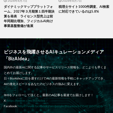
2026年8月7日
2026年8月7日
ダイナミックマッププラットフォ
税理士サイト1000件調査、AI検索
ーム、2027年３月期第１四半期決
に対応できているのは5.8%
算を発表 ライセンス型売上は前
年同期比増加、フィジカルAI向け
事業基盤整備が進展
ビジネスを飛躍させるAIキュレーションメディア
「BizAIdea」
国内外の最新AIに関する記事やサービスリリース情報を、どこよりも早くま
とめてお届けします。
日々BizAIdeaに目を通すだけでAIの最新情報を手軽にキャッチアップでき、
AIの進化スピードをあなたのビジネスの強みに変えます。
SNSをフォローして頂くと、最新のAI記事を最速でお届けします！
X:
https://twitter.com/BizAIdea
Facebook:
https://www.facebook.com/people/Bizaidea/61554218505638/