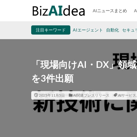
AIニュースまとめ
注目キーワード
AIエージェント
自動化
セキュ
「現場向けAI・DX」領域の
を3件出願
2025年11月5日
AI関連プレスリリース
AIサービス