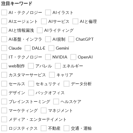
注目キーワード
AI・テクノロジー
AIイラスト
AIエージェント
AIサービス
AIと倫理
AIと情報漏洩
AIライティング
AI基盤・インフラ
AI規制
ChatGPT
Claude
DALL·E
Gemini
IT・テクノロジー
NVIDIA
OpenAI
web制作
アパレル
エネルギー
カスタマーサービス
キャリア
セールス
セキュリティ
データ分析
デザイン
バックオフィス
ブレインストーミング
ヘルスケア
マーケティング
マネジメント
メディア・エンターテイメント
ロジスティクス
不動産
交通・運輸