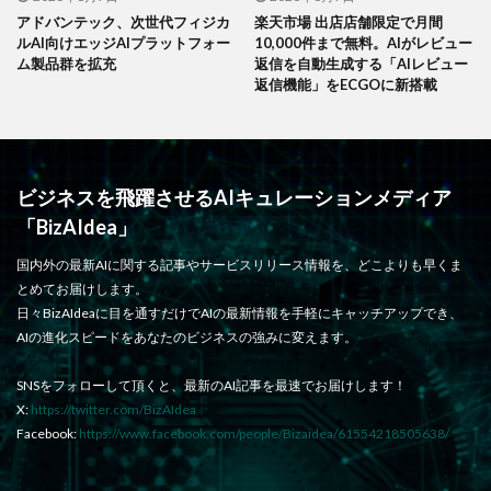
アドバンテック、次世代フィジカ
楽天市場 出店店舗限定で月間
ルAI向けエッジAIプラットフォー
10,000件まで無料。AIがレビュー
ム製品群を拡充
返信を自動生成する「AIレビュー
返信機能」をECGOに新搭載
ビジネスを飛躍させるAIキュレーションメディア
「BizAIdea」
国内外の最新AIに関する記事やサービスリリース情報を、どこよりも早くま
とめてお届けします。
日々BizAIdeaに目を通すだけでAIの最新情報を手軽にキャッチアップでき、
AIの進化スピードをあなたのビジネスの強みに変えます。
SNSをフォローして頂くと、最新のAI記事を最速でお届けします！
X:
https://twitter.com/BizAIdea
Facebook:
https://www.facebook.com/people/Bizaidea/61554218505638/