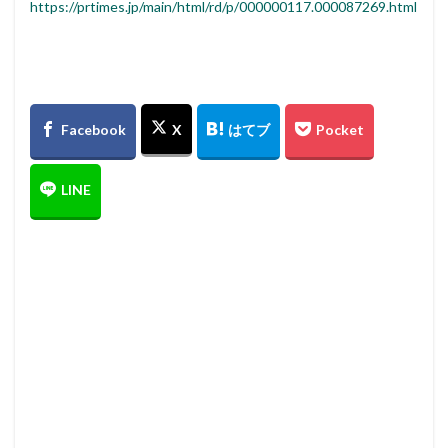
https://prtimes.jp/main/html/rd/p/000000117.000087269.html