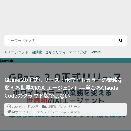
AIエージェント
自動化
セキュリティ
データ分析
Gemini
GBase 2.0正式リリース：ホワイトカラーの業務を
変える世界初のAIエージェント ― 単なるClaude
Codeのクラウド版ではない
2025年10月22日
AI関連プレスリリース
AIサービス
,
IT・テクノロジー
,
マネジメント