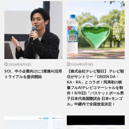
2026年8月9日
2026年8月9日
SOI、中小企業向けに1業務AI活用
【株式会社テレビ朝日】 テレビ朝
トライアルを提供開始
日がサントリー「GREEN DA・
KA・RA」とコラボ！同局初の映
像フルAIテレビコマーシャルを制
作！8/9(日)「バスケットボール男
子日本代表国際試合 日本×モンゴ
ル」中継内で全国放送決定！