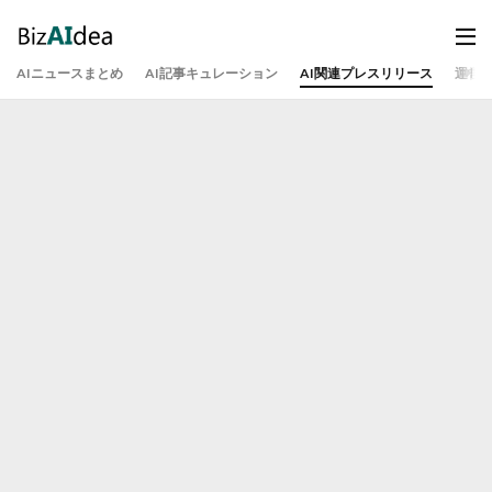
AIニュースまとめ
AI記事キュレーション
AI関連プレスリリース
運営